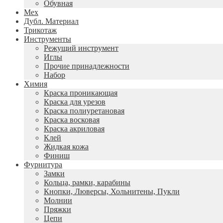
Обувная
Мех
Дубл. Материал
Трикотаж
Инструменты
Режущий инструмент
Иглы
Прочие принадлежности
Набор
Химия
Краска проникающая
Краска для урезов
Краска полиуретановая
Краска восковая
Краска акриловая
Клей
Жидкая кожа
Финиш
Фурнитура
Замки
Кольца, рамки, карабины
Кнопки, Люверсы, Хольнитены, Пукли
Молнии
Пряжки
Цепи