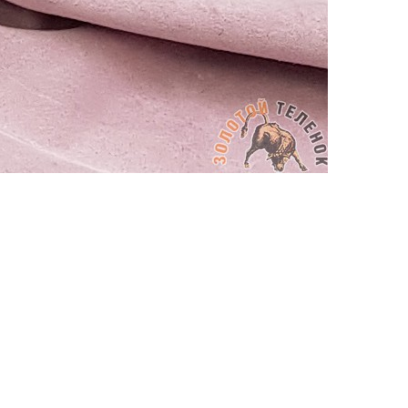
АППРЕТУРА ДЛЯ КОЖИ
APPRETTO BRILLANTE
Артикул: 644
Тип: ГЛЯНЦЕВАЯ
Объем: 100 мл
Материал / Состав: Вода, воски, самопо
Цвет: Нейтральный
Бренд: "KENDA FARBEN"
Страна: Италия
/ бут.
300.00
₽
В корзину