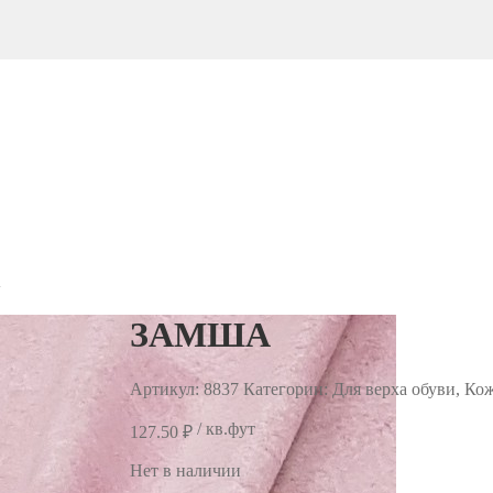
А
ЗАМША
Артикул:
8837
Категории: Для верха обуви, Ко
/ кв.фут
127.50
₽
Нет в наличии