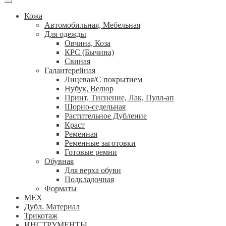
Кожа
Автомобильная, Мебельная
Для одежды
Овчина, Коза
КРС (Бычина)
Свиная
Галантерейная
Лицевая/С покрытием
Нубук, Велюр
Принт, Тиснение, Лак, Пулл-ап
Шорно-седельная
Растительное Дубление
Краст
Ременная
Ременные заготовки
Готовые ремни
Обувная
Для верха обуви
Подкладочная
Форматы
МЕХ
Дубл. Материал
Трикотаж
ИНСТРУМЕНТЫ