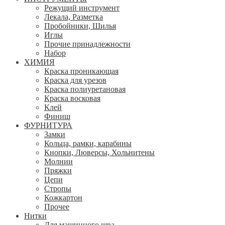
Режущий инструмент
Лекала, Разметка
Пробойники, Шилья
Иглы
Прочие принадлежности
Набор
ХИМИЯ
Краска проникающая
Краска для урезов
Краска полиуретановая
Краска восковая
Клей
Финиш
ФУРНИТУРА
Замки
Кольца, рамки, карабины
Кнопки, Люверсы, Хольнитены
Молнии
Пряжки
Цепи
Стропы
Кожкартон
Прочее
Нитки
Для машинного шва