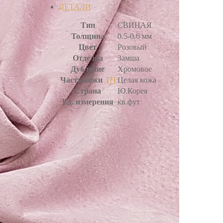
ДЕТАЛИ
Тип
СВИНАЯ
Толщина
0.5-0.6 мм
Цвет
Розовый
Отделка
Замша
Дубление
Хромовое
Часть кожи
[?]
Целая кожа
Страна
Ю.Корея
Ед. измерения
кв.фут