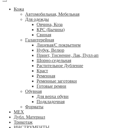
Кожа
Автомобильная, Мебельная
Для одежды
Овчина, Коза
КРС (Бычина)
Свиная
Галантерейная
Лицевая/С покрытием
Нубук, Велюр
Принт, Тиснение, Лак, Пулл-ап
Шорно-седельная
Растительное Дубление
Краст
Ременная
Ременные заготовки
Готовые ремни
Обувная
Для верха обуви
Подкладочная
Форматы
МЕХ
Дубл. Материал
Трикотаж
ИНСТРУМЕНТЫ