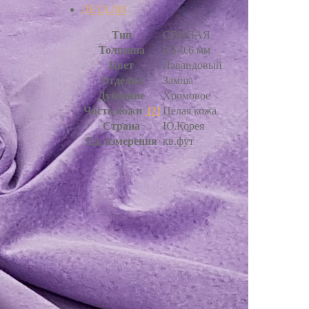
ДЕТАЛИ
Тип
СВИНАЯ
Толщина
0.5-0.6 мм
Цвет
Лавандовый
Отделка
Замша
Дубление
Хромовое
Часть кожи
[?]
Целая кожа
Страна
Ю.Корея
Ед. измерения
кв.фут