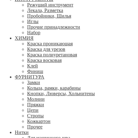
Режущий инструмент
Лекала, Разметка
Пробойники, Шилья
Иглы
Прочие принадлежности
Набор
ХИМИЯ
Краска проникающая
Краска для урезов
Краска полиуретановая
Краска восковая
Клей
Финиш
ФУРНИТУРА
Замки
Кольца, рамки, карабины
Кнопки, Люверсы, Хольнитены
Молнии
Пряжки
Цепи
Стропы
Кожкартон
Прочее
Нитки
Для машинного шва