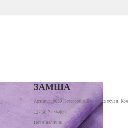
А
ЗАМША
Артикул:
8839
Категории: Для верха обуви, Ко
/ кв.фут
127.50
₽
Нет в наличии