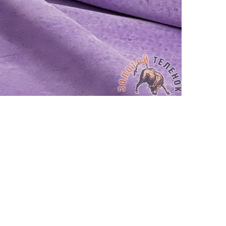
АППРЕТУРА ДЛЯ КОЖИ
APPRETTO MILD
Артикул: 213
Тип: ГЛЯНЦЕВАЯ
Объем: 100 мл
Материал / Состав: Вода, воски, самопо
Цвет: Черный
Бренд: "KENDA FARBEN"
Страна: Италия
/ бут.
300.00
₽
В корзину