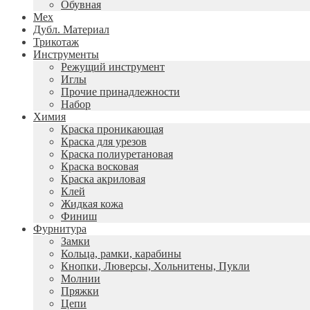
Обувная
Мех
Дубл. Материал
Трикотаж
Инструменты
Режущий инструмент
Иглы
Прочие принадлежности
Набор
Химия
Краска проникающая
Краска для урезов
Краска полиуретановая
Краска восковая
Краска акриловая
Клей
Жидкая кожа
Финиш
Фурнитура
Замки
Кольца, рамки, карабины
Кнопки, Люверсы, Хольнитены, Пукли
Молнии
Пряжки
Цепи