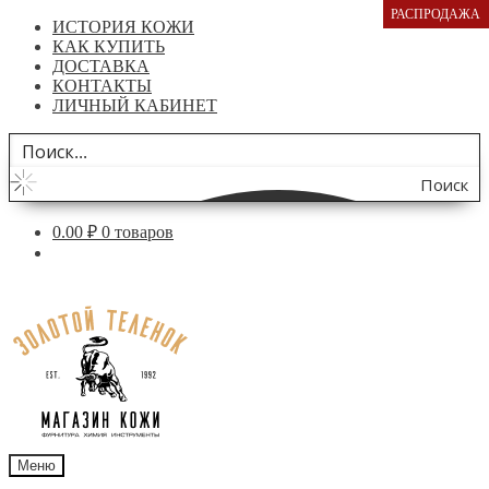
РАСПРОДАЖА
ИСТОРИЯ КОЖИ
КАК КУПИТЬ
ДОСТАВКА
КОНТАКТЫ
ЛИЧНЫЙ КАБИНЕТ
Поиск
по
0.00
₽
0 товаров
сайту
Перейти
Перейти
к
к
навигации
содержимому
Меню