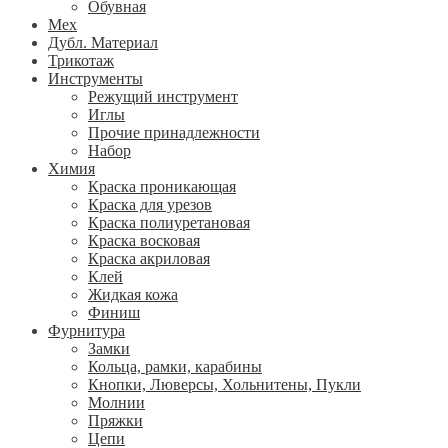
Обувная
Мех
Дубл. Материал
Трикотаж
Инструменты
Режущий инструмент
Иглы
Прочие принадлежности
Набор
Химия
Краска проникающая
Краска для урезов
Краска полиуретановая
Краска восковая
Краска акриловая
Клей
Жидкая кожа
Финиш
Фурнитура
Замки
Кольца, рамки, карабины
Кнопки, Люверсы, Хольнитены, Пукли
Молнии
Пряжки
Цепи