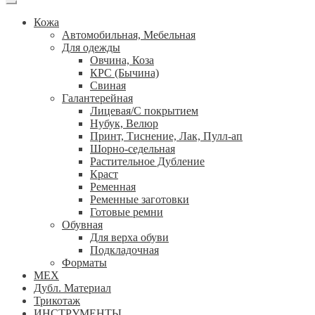
Кожа
Автомобильная, Мебельная
Для одежды
Овчина, Коза
КРС (Бычина)
Свиная
Галантерейная
Лицевая/С покрытием
Нубук, Велюр
Принт, Тиснение, Лак, Пулл-ап
Шорно-седельная
Растительное Дубление
Краст
Ременная
Ременные заготовки
Готовые ремни
Обувная
Для верха обуви
Подкладочная
Форматы
МЕХ
Дубл. Материал
Трикотаж
ИНСТРУМЕНТЫ