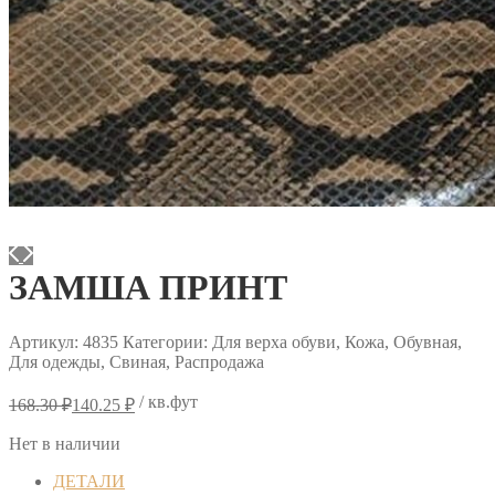
ЗАМША ПРИНТ
Артикул:
4835
Категории: Для верха обуви, Кожа, Обувная,
Для одежды, Свиная, Распродажа
Первоначальная
Текущая
/ кв.фут
168.30
₽
140.25
₽
цена
цена:
составляла
140.25 ₽.
Нет в наличии
168.30 ₽.
ДЕТАЛИ