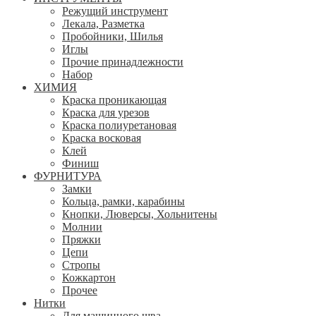
Режущий инструмент
Лекала, Разметка
Пробойники, Шилья
Иглы
Прочие принадлежности
Набор
ХИМИЯ
Краска проникающая
Краска для урезов
Краска полиуретановая
Краска восковая
Клей
Финиш
ФУРНИТУРА
Замки
Кольца, рамки, карабины
Кнопки, Люверсы, Хольнитены
Молнии
Пряжки
Цепи
Стропы
Кожкартон
Прочее
Нитки
Для машинного шва