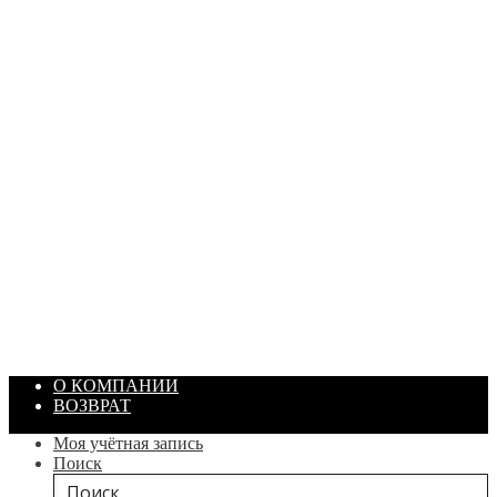
ПАСТА ГОИ
Артикул: 1869
Объем: 40 гр
Цвет: Зеленый
/ шт.
200.00
₽
В корзину
О КОМПАНИИ
ВОЗВРАТ
Моя учётная запись
Поиск