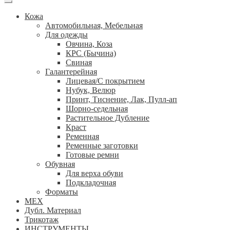
Кожа
Автомобильная, Мебельная
Для одежды
Овчина, Коза
КРС (Бычина)
Свиная
Галантерейная
Лицевая/С покрытием
Нубук, Велюр
Принт, Тиснение, Лак, Пулл-ап
Шорно-седельная
Растительное Дубление
Краст
Ременная
Ременные заготовки
Готовые ремни
Обувная
Для верха обуви
Подкладочная
Форматы
МЕХ
Дубл. Материал
Трикотаж
ИНСТРУМЕНТЫ