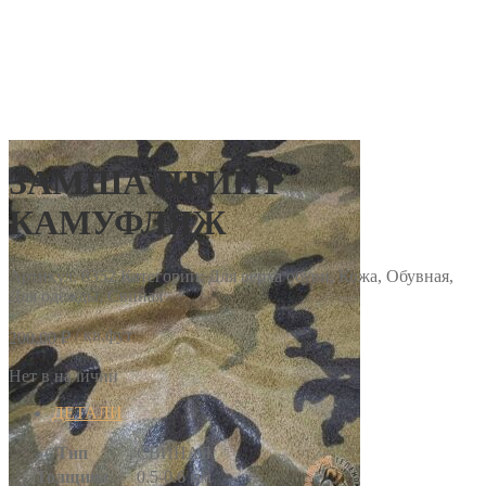
ЗАМША ПРИНТ
КАМУФЛЯЖ
Артикул:
8352
Категории: Для верха обуви, Кожа, Обувная,
Для одежды, Свиная
/ кв.фут
200.00
₽
Нет в наличии
ДЕТАЛИ
Тип
СВИНАЯ
Толщина
0.5-0.6 мм