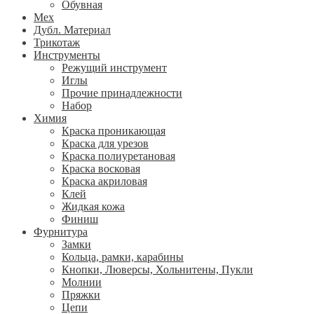
Обувная
Мех
Дубл. Материал
Трикотаж
Инструменты
Режущий инструмент
Иглы
Прочие принадлежности
Набор
Химия
Краска проникающая
Краска для урезов
Краска полиуретановая
Краска восковая
Краска акриловая
Клей
Жидкая кожа
Финиш
Фурнитура
Замки
Кольца, рамки, карабины
Кнопки, Люверсы, Хольнитены, Пукли
Молнии
Пряжки
Цепи