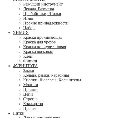
Режущий инструмент
Лекала, Разметка
Пробойники, Шилья
Иглы
Прочие принадлежности
Набор
ХИМИЯ
Краска проникающая
Краска для урезов
Краска полиуретановая
Краска восковая
Клей
Финиш
ФУРНИТУРА
Замки
Кольца, рамки, карабины
Кнопки, Люверсы, Хольнитены
Молнии
Пряжки
Цепи
Стропы
Кожкартон
Прочее
Нитки
Для машинного шва