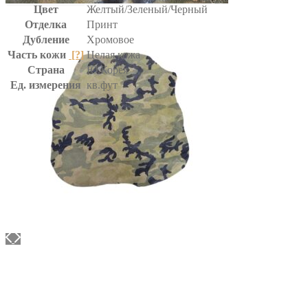
Цвет
Желтый/Зеленый/Черный
Отделка
Принт
Дубление
Хромовое
Часть кожи
[?]
Целая кожа
Страна
Ю.Корея
Ед. измерения
кв.фут