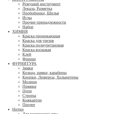
Режущий инструмент
Лекала, Разметка
Пробойники, Шилья
Иглы
Прочие принадлежности
Набор
ХИМИЯ
Краска проникающая
Краска для урезов
Краска полиуретановая
Краска восковая
Клей
Финиш
ФУРНИТУРА
Замки
Кольца, рамки, карабины
Кнопки, Люверсы, Хольнитены
Молнии
Пряжки
Цепи
Стропы
Кожкартон
Прочее
Нитки
Для машинного шва