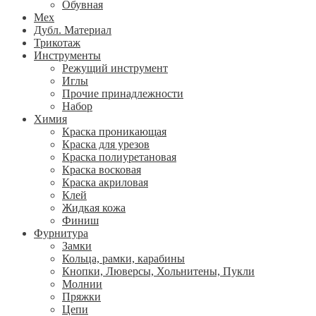
Обувная
Мех
Дубл. Материал
Трикотаж
Инструменты
Режущий инструмент
Иглы
Прочие принадлежности
Набор
Химия
Краска проникающая
Краска для урезов
Краска полиуретановая
Краска восковая
Краска акриловая
Клей
Жидкая кожа
Финиш
Фурнитура
Замки
Кольца, рамки, карабины
Кнопки, Люверсы, Хольнитены, Пукли
Молнии
Пряжки
Цепи