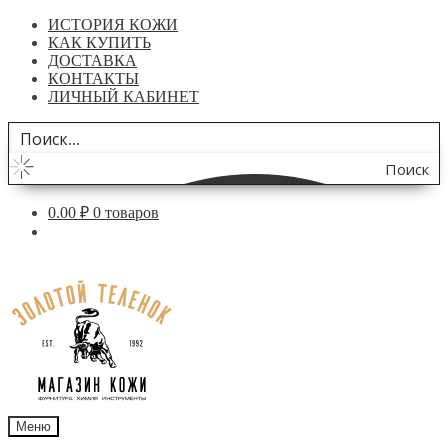
ИСТОРИЯ КОЖИ
КАК КУПИТЬ
ДОСТАВКА
КОНТАКТЫ
ЛИЧНЫЙ КАБИНЕТ
Поиск
по
0.00
₽
0 товаров
сайту
Перейти
Перейти
к
к
навигации
содержимому
Меню