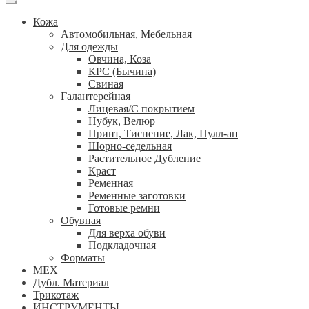
Кожа
Автомобильная, Мебельная
Для одежды
Овчина, Коза
КРС (Бычина)
Свиная
Галантерейная
Лицевая/С покрытием
Нубук, Велюр
Принт, Тиснение, Лак, Пулл-ап
Шорно-седельная
Растительное Дубление
Краст
Ременная
Ременные заготовки
Готовые ремни
Обувная
Для верха обуви
Подкладочная
Форматы
МЕХ
Дубл. Материал
Трикотаж
ИНСТРУМЕНТЫ