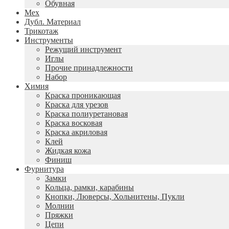
Обувная
Мех
Дубл. Материал
Трикотаж
Инструменты
Режущий инструмент
Иглы
Прочие принадлежности
Набор
Химия
Краска проникающая
Краска для урезов
Краска полиуретановая
Краска восковая
Краска акриловая
Клей
Жидкая кожа
Финиш
Фурнитура
Замки
Кольца, рамки, карабины
Кнопки, Люверсы, Хольнитены, Пукли
Молнии
Пряжки
Цепи