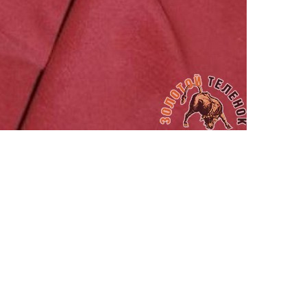
АППРЕТУРА ДЛЯ КОЖИ
ELIXIR
Артикул: 453
Объем: 1 литр
Материал / Состав: Вода, воск, масла
Цвет: Нейтральный
Бренд: "KENDA FARBEN"
Страна: Италия
/ бут.
2000.00
₽
В корзину