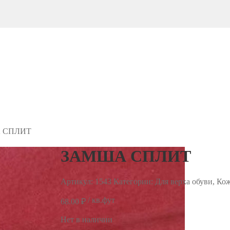
 СПЛИТ
ЗАМША СПЛИТ
Артикул:
1543
Категории: Для верха обуви, Ко
/ кв.фут
68.00
₽
Нет в наличии