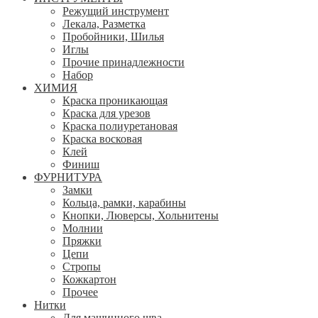
Режущий инструмент
Лекала, Разметка
Пробойники, Шилья
Иглы
Прочие принадлежности
Набор
ХИМИЯ
Краска проникающая
Краска для урезов
Краска полиуретановая
Краска восковая
Клей
Финиш
ФУРНИТУРА
Замки
Кольца, рамки, карабины
Кнопки, Люверсы, Хольнитены
Молнии
Пряжки
Цепи
Стропы
Кожкартон
Прочее
Нитки
Для машинного шва