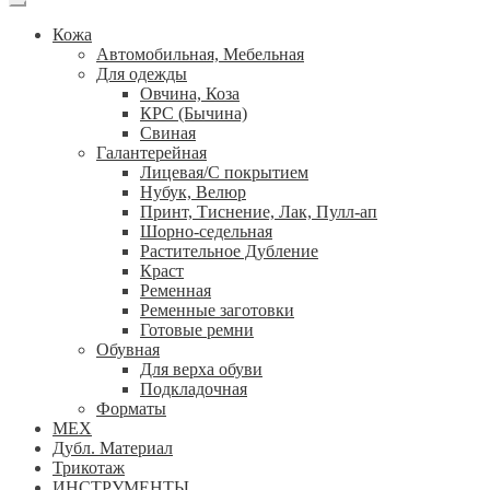
Кожа
Автомобильная, Мебельная
Для одежды
Овчина, Коза
КРС (Бычина)
Свиная
Галантерейная
Лицевая/С покрытием
Нубук, Велюр
Принт, Тиснение, Лак, Пулл-ап
Шорно-седельная
Растительное Дубление
Краст
Ременная
Ременные заготовки
Готовые ремни
Обувная
Для верха обуви
Подкладочная
Форматы
МЕХ
Дубл. Материал
Трикотаж
ИНСТРУМЕНТЫ