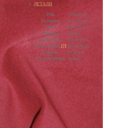
ДЕТАЛИ
Тип
СВИНАЯ
Толщина
0.6-0.8 мм
Цвет
Красный
Отделка
Замша
Дубление
Хромовое
Часть кожи
[?]
Целая кожа
Страна
Ю.Корея
Ед. измерения
кв.фут