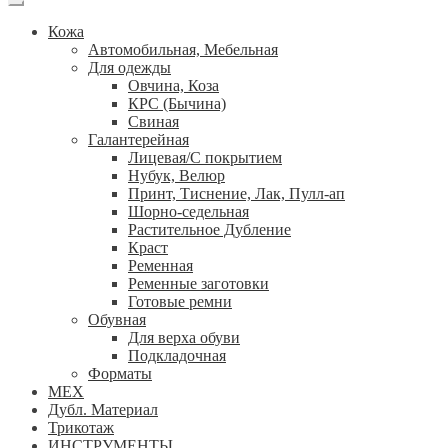
Кожа
Автомобильная, Мебельная
Для одежды
Овчина, Коза
КРС (Бычина)
Свиная
Галантерейная
Лицевая/С покрытием
Нубук, Велюр
Принт, Тиснение, Лак, Пулл-ап
Шорно-седельная
Растительное Дубление
Краст
Ременная
Ременные заготовки
Готовые ремни
Обувная
Для верха обуви
Подкладочная
Форматы
МЕХ
Дубл. Материал
Трикотаж
ИНСТРУМЕНТЫ