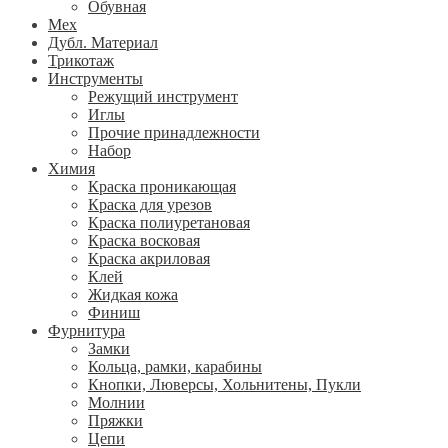
Обувная
Мех
Дубл. Материал
Трикотаж
Инструменты
Режущий инструмент
Иглы
Прочие принадлежности
Набор
Химия
Краска проникающая
Краска для урезов
Краска полиуретановая
Краска восковая
Краска акриловая
Клей
Жидкая кожа
Финиш
Фурнитура
Замки
Кольца, рамки, карабины
Кнопки, Люверсы, Хольнитены, Пукли
Молнии
Пряжки
Цепи