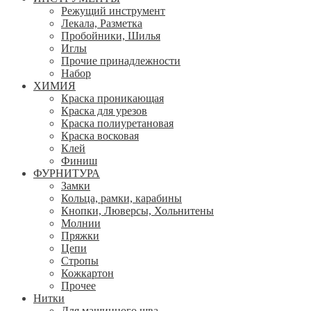
Режущий инструмент
Лекала, Разметка
Пробойники, Шилья
Иглы
Прочие принадлежности
Набор
ХИМИЯ
Краска проникающая
Краска для урезов
Краска полиуретановая
Краска восковая
Клей
Финиш
ФУРНИТУРА
Замки
Кольца, рамки, карабины
Кнопки, Люверсы, Хольнитены
Молнии
Пряжки
Цепи
Стропы
Кожкартон
Прочее
Нитки
Для машинного шва