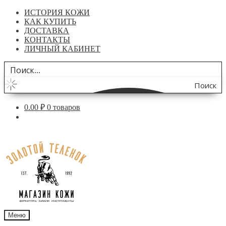
ИСТОРИЯ КОЖИ
КАК КУПИТЬ
ДОСТАВКА
КОНТАКТЫ
ЛИЧНЫЙ КАБИНЕТ
Поиск
по
0.00
₽
0 товаров
сайту
Перейти
Перейти
к
к
навигации
содержимому
Меню