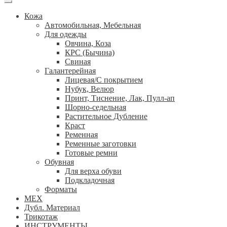
Кожа
Автомобильная, Мебельная
Для одежды
Овчина, Коза
КРС (Бычина)
Свиная
Галантерейная
Лицевая/С покрытием
Нубук, Велюр
Принт, Тиснение, Лак, Пулл-ап
Шорно-седельная
Растительное Дубление
Краст
Ременная
Ременные заготовки
Готовые ремни
Обувная
Для верха обуви
Подкладочная
Форматы
МЕХ
Дубл. Материал
Трикотаж
ИНСТРУМЕНТЫ