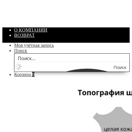
Объем: 40 гр
Цвет: Зеленый
/ шт.
200.00
₽
В корзину
О КОМПАНИИ
ВОЗВРАТ
Моя учётная запись
Поиск
Поиск
Корзина
0
по
сайту