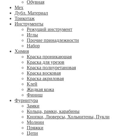
Обувная
Мех
Дубл. Материал
Трикотаж
Инструменты
Режущий инструмент
Иглы
Прочие принадлежности
Набор
Химия
Краска проникающая
Краска для урезов
Краска полиуретановая
Краска восковая
Краска акриловая
Клей
Жидкая кожа
Финиш
Фурнитура
Замки
Кольца, рамки, карабины
Кнопки, Люверсы, Хольнитены, Пукли
Молнии
Пряжки
Цепи