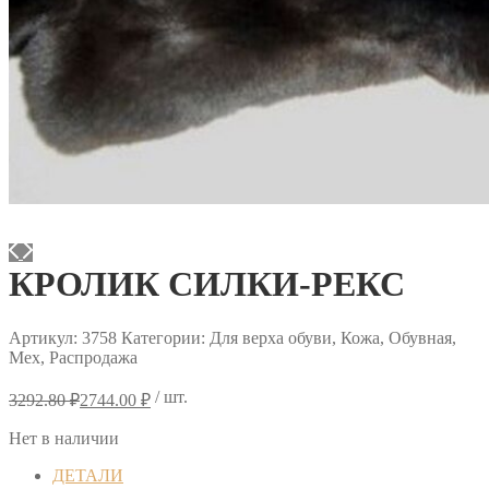
КРОЛИК СИЛКИ-РЕКС
Артикул:
3758
Категории: Для верха обуви, Кожа, Обувная,
Мех, Распродажа
Первоначальная
Текущая
/ шт.
3292.80
₽
2744.00
₽
цена
цена:
составляла
2744.00 ₽.
Нет в наличии
3292.80 ₽.
ДЕТАЛИ