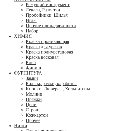
Режущий инструмент
Лекала, Разметка
Пробойники, Шилья
Иглы
Прочие принадлежности
Набор
ХИМИЯ
Краска проникающая
Краска для урезов
Краска полиуретановая
Краска восковая
Клей
Финиш
ФУРНИТУРА
Замки
Кольца, рамки, карабины
Кнопки, Люверсы, Хольнитены
Молнии
Пряжки
Цепи
Стропы
Кожкартон
Прочее
Нитки
Для машинного шва