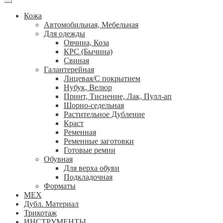
Кожа
Автомобильная, Мебельная
Для одежды
Овчина, Коза
КРС (Бычина)
Свиная
Галантерейная
Лицевая/С покрытием
Нубук, Велюр
Принт, Тиснение, Лак, Пулл-ап
Шорно-седельная
Растительное Дубление
Краст
Ременная
Ременные заготовки
Готовые ремни
Обувная
Для верха обуви
Подкладочная
Форматы
МЕХ
Дубл. Материал
Трикотаж
ИНСТРУМЕНТЫ