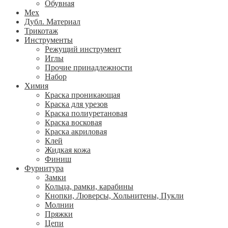
Обувная
Мех
Дубл. Материал
Трикотаж
Инструменты
Режущий инструмент
Иглы
Прочие принадлежности
Набор
Химия
Краска проникающая
Краска для урезов
Краска полиуретановая
Краска восковая
Краска акриловая
Клей
Жидкая кожа
Финиш
Фурнитура
Замки
Кольца, рамки, карабины
Кнопки, Люверсы, Хольнитены, Пукли
Молнии
Пряжки
Цепи