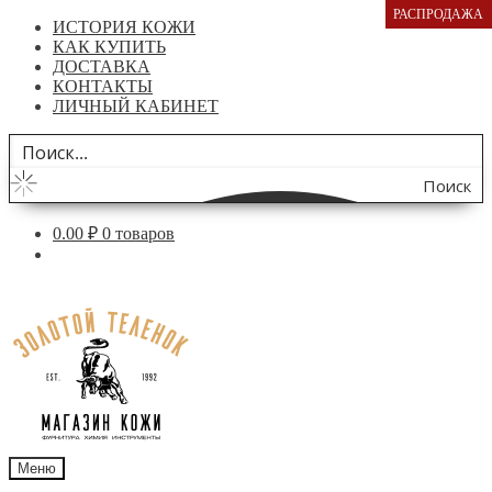
РАСПРОДАЖА
ИСТОРИЯ КОЖИ
КАК КУПИТЬ
ДОСТАВКА
КОНТАКТЫ
ЛИЧНЫЙ КАБИНЕТ
Поиск
по
0.00
₽
0 товаров
сайту
Перейти
Перейти
к
к
навигации
содержимому
Меню