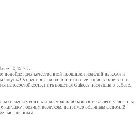
aces" 0,45 мм.
о подойдет для качественной прошивки изделий из кожи и
 на ощупь. Особенность вощёной нити в её износостойкости и
ая износостойкость, нить вощеная Galaces послушна в работе,
вки в местах контакта возможно образование белесых пятен на
йте катушку горячим воздухом, например обычным феном. В
олее насыщенным.