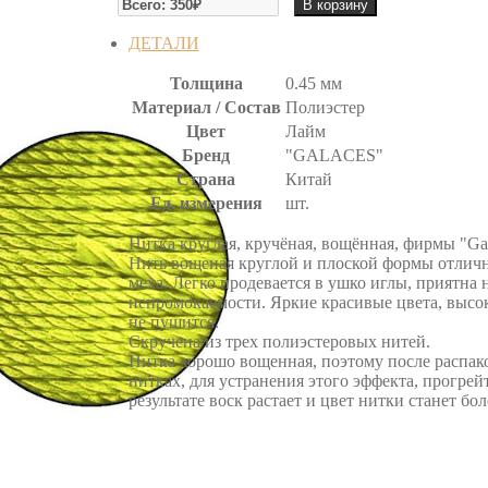
В корзину
НИТЬ
ВОЩЕНАЯ
ДЕТАЛИ
Толщина
0.45 мм
Материал / Состав
Полиэстер
Цвет
Лайм
Бренд
"GALACES"
Страна
Китай
Ед. измерения
шт.
Нитка круглая, кручёная, вощённая, фирмы "Gal
Нить вощеная круглой и плоской формы отличн
меха. Легко продевается в ушко иглы, приятна
непромокаемости. Яркие красивые цвета, высок
не пушится.
Скручена из трех полиэстеровых нитей.
Нитка хорошо вощенная, поэтому после распако
нитках, для устранения этого эффекта, прогре
результате воск растает и цвет нитки станет б