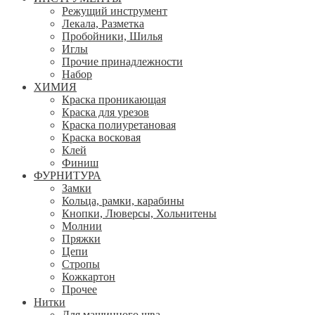
Режущий инструмент
Лекала, Разметка
Пробойники, Шилья
Иглы
Прочие принадлежности
Набор
ХИМИЯ
Краска проникающая
Краска для урезов
Краска полиуретановая
Краска восковая
Клей
Финиш
ФУРНИТУРА
Замки
Кольца, рамки, карабины
Кнопки, Люверсы, Хольнитены
Молнии
Пряжки
Цепи
Стропы
Кожкартон
Прочее
Нитки
Для машинного шва