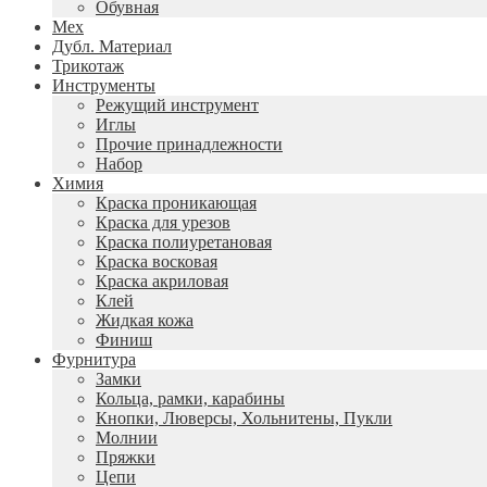
Обувная
Мех
Дубл. Материал
Трикотаж
Инструменты
Режущий инструмент
Иглы
Прочие принадлежности
Набор
Химия
Краска проникающая
Краска для урезов
Краска полиуретановая
Краска восковая
Краска акриловая
Клей
Жидкая кожа
Финиш
Фурнитура
Замки
Кольца, рамки, карабины
Кнопки, Люверсы, Хольнитены, Пукли
Молнии
Пряжки
Цепи