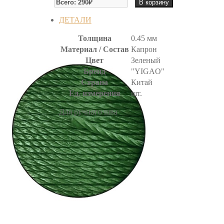
В корзину
НИТЬ
ВОЩЕНАЯ
ДЕТАЛИ
Толщина
0.45 мм
Материал / Состав
Капрон
Цвет
Зеленый
Бренд
"YIGAO"
Страна
Китай
Ед. измерения
шт.
Для ручного шва