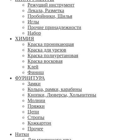
Режущий инструмент
Лекала, Разметка
Пробойники, Шилья
Иглы
Прочие принадлежности
Набор
ХИМИЯ
Краска проникающая
Краска для урезов
Краска полиуретановая
Краска восковая
Клей
Финиш
ФУРНИТУРА
Замки
Кольца, рамки, карабины
Кнопки, Люверсы, Хольнитены
Молнии
Пряжки
Цепи
Стропы
Кожкартон
Прочее
Нитки
Для машинного шва