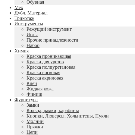
Обувная
Мех
Дубл. Материал
Трикотаж
Инструменты
Режущий инструмент
Иглы
Прочие принадлежности
Набор
Химия
Краска проникающая
Краска для урезов
Краска полиуретановая
Краска восковая
Краска акриловая
Клей
Жидкая кожа
Финиш
Фурнитура
Замки
Кольца, рамки, карабины
Кнопки, Люверсы, Хольнитены, Пукли
Молнии
Пряжки
Цепи