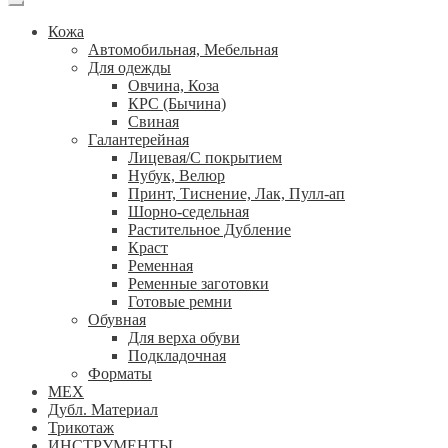
Кожа
Автомобильная, Мебельная
Для одежды
Овчина, Коза
КРС (Бычина)
Свиная
Галантерейная
Лицевая/С покрытием
Нубук, Велюр
Принт, Тиснение, Лак, Пулл-ап
Шорно-седельная
Растительное Дубление
Краст
Ременная
Ременные заготовки
Готовые ремни
Обувная
Для верха обуви
Подкладочная
Форматы
МЕХ
Дубл. Материал
Трикотаж
ИНСТРУМЕНТЫ