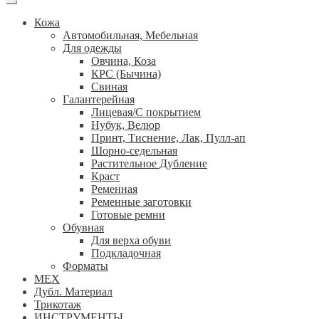
Кожа
Автомобильная, Мебельная
Для одежды
Овчина, Коза
КРС (Бычина)
Свиная
Галантерейная
Лицевая/С покрытием
Нубук, Велюр
Принт, Тиснение, Лак, Пулл-ап
Шорно-седельная
Растительное Дубление
Краст
Ременная
Ременные заготовки
Готовые ремни
Обувная
Для верха обуви
Подкладочная
Форматы
МЕХ
Дубл. Материал
Трикотаж
ИНСТРУМЕНТЫ