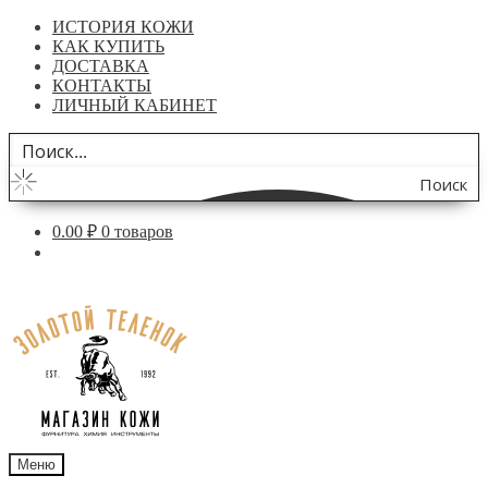
ИСТОРИЯ КОЖИ
КАК КУПИТЬ
ДОСТАВКА
КОНТАКТЫ
ЛИЧНЫЙ КАБИНЕТ
Поиск
по
0.00
₽
0 товаров
сайту
Перейти
Перейти
к
к
навигации
содержимому
Меню