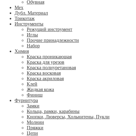
Обувная
Мех
Дубл. Материал
Трикотаж
Инструменты
Режущий инструмент
Иглы
Прочие принадлежности
Набор
Химия
Краска проникающая
Краска для урезов
Краска полиуретановая
Краска восковая
Краска акриловая
Клей
Жидкая кожа
Финиш
Фурнитура
Замки
Кольца, рамки, карабины
Кнопки, Люверсы, Хольнитены, Пукли
Молнии
Пряжки
Цепи