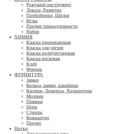
Режущий инструмент
Лекала, Разметка
Пробойники, Шилья
Иглы
Прочие принадлежности
Набор
ХИМИЯ
Краска проникающая
Краска для урезов
Краска полиуретановая
Краска восковая
Клей
Финиш
ФУРНИТУРА
Замки
Кольца, рамки, карабины
Кнопки, Люверсы, Хольнитены
Молнии
Пряжки
Цепи
Стропы
Кожкартон
Прочее
Нитки
Для машинного шва