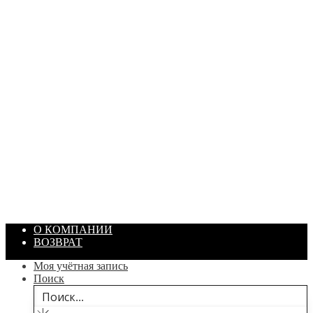
ПАСТА ГОИ
Артикул: 1869
Объем: 40 гр
Цвет: Зеленый
/ шт.
200.00
₽
В корзину
О КОМПАНИИ
ВОЗВРАТ
Моя учётная запись
Поиск