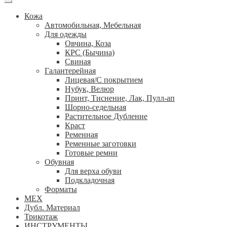
Кожа
Автомобильная, Мебельная
Для одежды
Овчина, Коза
КРС (Бычина)
Свиная
Галантерейная
Лицевая/С покрытием
Нубук, Велюр
Принт, Тиснение, Лак, Пулл-ап
Шорно-седельная
Растительное Дубление
Краст
Ременная
Ременные заготовки
Готовые ремни
Обувная
Для верха обуви
Подкладочная
Форматы
МЕХ
Дубл. Материал
Трикотаж
ИНСТРУМЕНТЫ