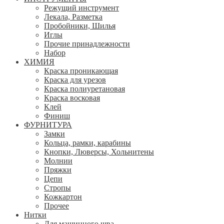
Режущий инструмент
Лекала, Разметка
Пробойники, Шилья
Иглы
Прочие принадлежности
Набор
ХИМИЯ
Краска проникающая
Краска для урезов
Краска полиуретановая
Краска восковая
Клей
Финиш
ФУРНИТУРА
Замки
Кольца, рамки, карабины
Кнопки, Люверсы, Хольнитены
Молнии
Пряжки
Цепи
Стропы
Кожкартон
Прочее
Нитки
Для машинного шва