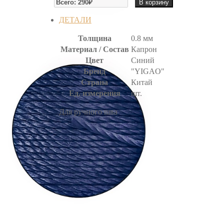
В корзину
НИТЬ
ВОЩЕНАЯ
ДЕТАЛИ
Толщина
0.8 мм
Материал / Состав
Капрон
Цвет
Синий
Бренд
"YIGAO"
Страна
Китай
Ед. измерения
шт.
Для ручного шва