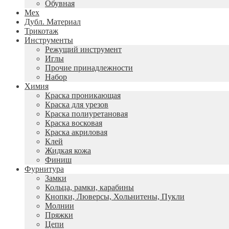
Обувная
Мех
Дубл. Материал
Трикотаж
Инструменты
Режущий инструмент
Иглы
Прочие принадлежности
Набор
Химия
Краска проникающая
Краска для урезов
Краска полиуретановая
Краска восковая
Краска акриловая
Клей
Жидкая кожа
Финиш
Фурнитура
Замки
Кольца, рамки, карабины
Кнопки, Люверсы, Хольнитены, Пукли
Молнии
Пряжки
Цепи