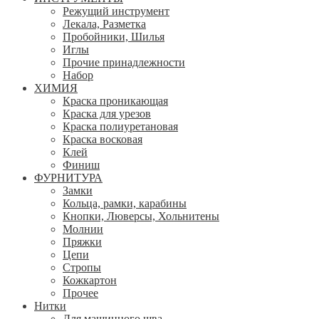
Режущий инструмент
Лекала, Разметка
Пробойники, Шилья
Иглы
Прочие принадлежности
Набор
ХИМИЯ
Краска проникающая
Краска для урезов
Краска полиуретановая
Краска восковая
Клей
Финиш
ФУРНИТУРА
Замки
Кольца, рамки, карабины
Кнопки, Люверсы, Хольнитены
Молнии
Пряжки
Цепи
Стропы
Кожкартон
Прочее
Нитки
Для машинного шва