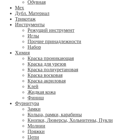
Обувная
Мех
Дубл. Материал
Трикотаж
Инструменты
Режущий инструмент
Иглы
Прочие принадлежности
Набор
Химия
Краска проникающая
Краска для урезов
Краска полиуретановая
Краска восковая
Краска акриловая
Клей
Жидкая кожа
Финиш
Фурнитура
Замки
Кольца, рамки, карабины
Кнопки, Люверсы, Хольнитены, Пукли
Молнии
Пряжки
Цепи