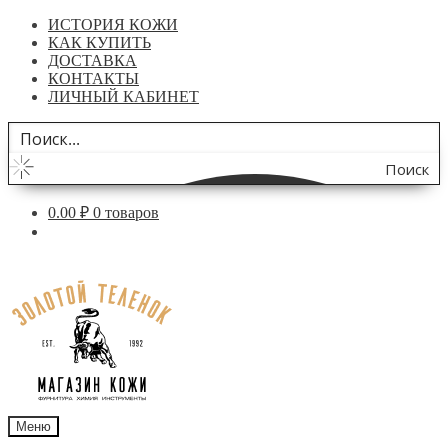
ИСТОРИЯ КОЖИ
КАК КУПИТЬ
ДОСТАВКА
КОНТАКТЫ
ЛИЧНЫЙ КАБИНЕТ
Поиск
по
0.00
₽
0 товаров
сайту
Перейти
Перейти
к
к
навигации
содержимому
Меню