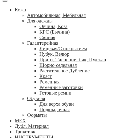
Кожа
Автомобильная, Мебельная
Для одежды
Овчина, Коза
КРС (Бычина)
Свиная
Галантерейная
Лицевая/С покрытием
Нубук, Велюр
Принт, Тиснение, Лак, Пулл-ап
Шорно-седельная
Растительное Дубление
Краст
Ременная
Ременные заготовки
Готовые ремни
Обувная
Для верха обуви
Подкладочная
Форматы
МЕХ
Дубл. Материал
Трикотаж
ИНСТРУМЕНТЫ