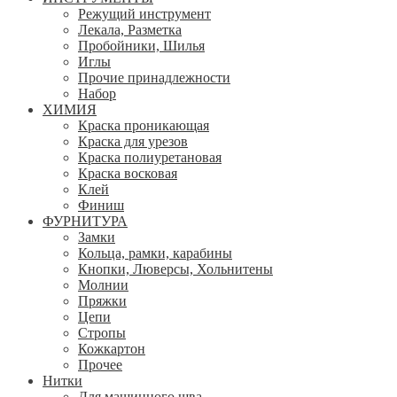
Режущий инструмент
Лекала, Разметка
Пробойники, Шилья
Иглы
Прочие принадлежности
Набор
ХИМИЯ
Краска проникающая
Краска для урезов
Краска полиуретановая
Краска восковая
Клей
Финиш
ФУРНИТУРА
Замки
Кольца, рамки, карабины
Кнопки, Люверсы, Хольнитены
Молнии
Пряжки
Цепи
Стропы
Кожкартон
Прочее
Нитки
Для машинного шва