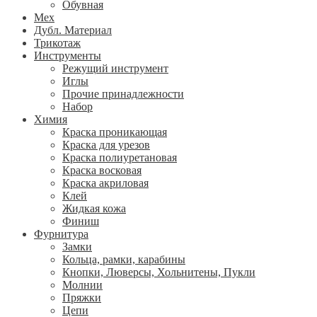
Обувная
Мех
Дубл. Материал
Трикотаж
Инструменты
Режущий инструмент
Иглы
Прочие принадлежности
Набор
Химия
Краска проникающая
Краска для урезов
Краска полиуретановая
Краска восковая
Краска акриловая
Клей
Жидкая кожа
Финиш
Фурнитура
Замки
Кольца, рамки, карабины
Кнопки, Люверсы, Хольнитены, Пукли
Молнии
Пряжки
Цепи