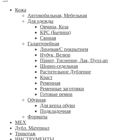
Кожа
Автомобильная, Мебельная
Для одежды
Овчина, Коза
КРС (Бычина)
Свиная
Галантерейная
Лицевая/С покрытием
Нубук, Велюр
Принт, Тиснение, Лак, Пулл-ап
Шорно-седельная
Растительное Дубление
Краст
Ременная
Ременные заготовки
Готовые ремни
Обувная
Для верха обуви
Подкладочная
Форматы
МЕХ
Дубл. Материал
Трикотаж
ИНСТРУМЕНТЫ