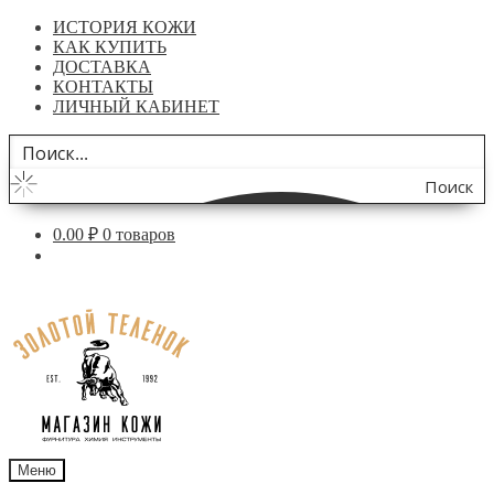
ИСТОРИЯ КОЖИ
КАК КУПИТЬ
ДОСТАВКА
КОНТАКТЫ
ЛИЧНЫЙ КАБИНЕТ
Поиск
по
0.00
₽
0 товаров
сайту
Перейти
Перейти
к
к
навигации
содержимому
Меню