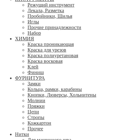
Режущий инструмент
Лекала, Разметка
Пробойники, Шилья
Иглы
Прочие принадлежности
Набор
ХИМИЯ
Краска проникающая
Краска для урезов
Краска полиуретановая
Краска восковая
Клей
Финиш
ФУРНИТУРА
Замки
Кольца, рамки, карабины
Кнопки, Люверсы, Хольнитены
Молнии
Пряжки
Цепи
Стропы
Кожкартон
Прочее
Нитки
Для машинного шва