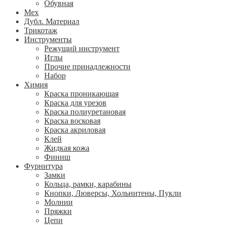
Обувная
Мех
Дубл. Материал
Трикотаж
Инструменты
Режущий инструмент
Иглы
Прочие принадлежности
Набор
Химия
Краска проникающая
Краска для урезов
Краска полиуретановая
Краска восковая
Краска акриловая
Клей
Жидкая кожа
Финиш
Фурнитура
Замки
Кольца, рамки, карабины
Кнопки, Люверсы, Хольнитены, Пукли
Молнии
Пряжки
Цепи