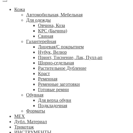
Кожа
Автомобильная, Мебельная
Для одежды
Овчина, Коза
КРС (Бычина)
Свиная
Галантерейная
Лицевая/С покрытием
Нубук, Велюр
Принт, Тиснение, Лак, Пулл-ап
Шорно-седельная
Растительное Дубление
Краст
Ременная
Ременные заготовки
Готовые ремни
Обувная
Для верха обуви
Подкладочная
Форматы
МЕХ
Дубл. Материал
Трикотаж
ИНСТРУМЕНТЫ