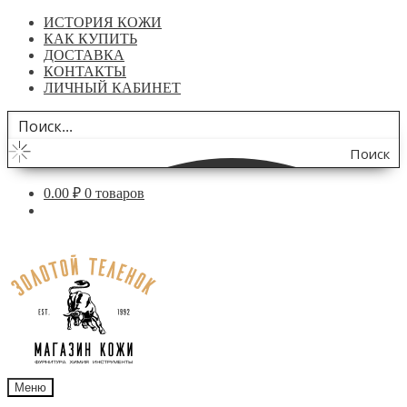
ИСТОРИЯ КОЖИ
КАК КУПИТЬ
ДОСТАВКА
КОНТАКТЫ
ЛИЧНЫЙ КАБИНЕТ
Поиск
по
0.00
₽
0 товаров
сайту
Перейти
Перейти
к
к
навигации
содержимому
Меню