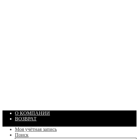
ПАСТА ГОИ
Артикул: 1869
Объем: 40 гр
Цвет: Зеленый
/ шт.
200.00
₽
В корзину
О КОМПАНИИ
ВОЗВРАТ
Моя учётная запись
Поиск