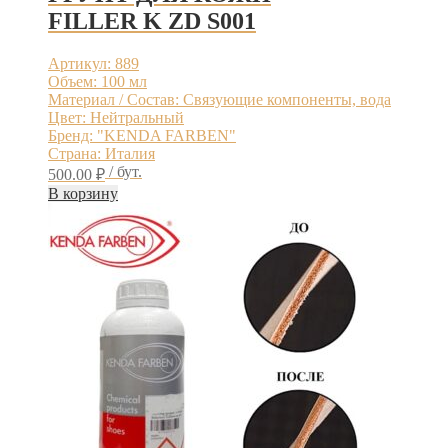
FILLER K ZD S001
Артикул: 889
Объем: 100 мл
Материал / Состав: Связующие компоненты, вода
Цвет: Нейтральный
Бренд: "KENDA FARBEN"
Страна: Италия
/ бут.
500.00
₽
В корзину