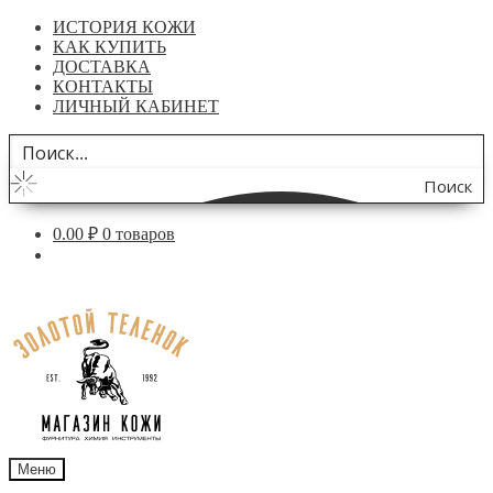
ИСТОРИЯ КОЖИ
КАК КУПИТЬ
ДОСТАВКА
КОНТАКТЫ
ЛИЧНЫЙ КАБИНЕТ
Поиск
по
0.00
₽
0 товаров
сайту
Перейти
Перейти
к
к
навигации
содержимому
Меню