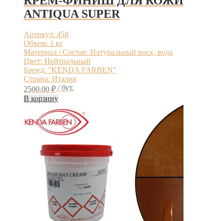
КРЕМ-ФИНИШ ДЛЯ КОЖИ
ANTIQUA SUPER
Артикул: 458
Объем: 1 кг
Материал / Состав: Натуральный воск, вода
Цвет: Нейтральный
Бренд: "KENDA FARBEN"
Страна: Италия
/ бут.
2500.00
₽
В корзину