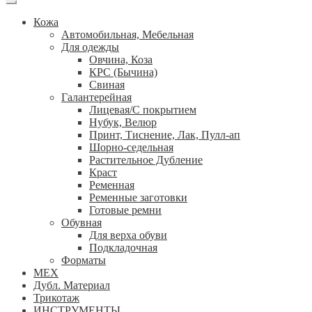
Кожа
Автомобильная, Мебельная
Для одежды
Овчина, Коза
КРС (Бычина)
Свиная
Галантерейная
Лицевая/С покрытием
Нубук, Велюр
Принт, Тиснение, Лак, Пулл-ап
Шорно-седельная
Растительное Дубление
Краст
Ременная
Ременные заготовки
Готовые ремни
Обувная
Для верха обуви
Подкладочная
Форматы
МЕХ
Дубл. Материал
Трикотаж
ИНСТРУМЕНТЫ