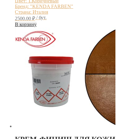
Цвет: Т.Коричневый
Бренд: "KENDA FARBEN"
Страна: Италия
/ бут.
2500.00
₽
В корзину