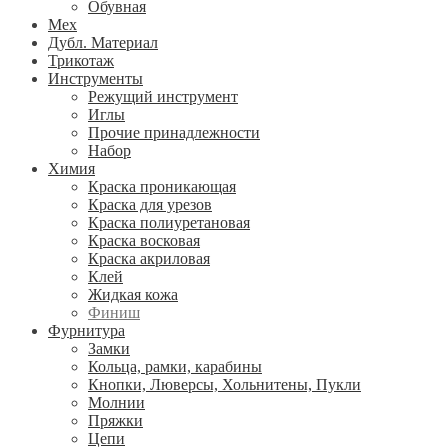
Обувная
Мех
Дубл. Материал
Трикотаж
Инструменты
Режущий инструмент
Иглы
Прочие принадлежности
Набор
Химия
Краска проникающая
Краска для урезов
Краска полиуретановая
Краска восковая
Краска акриловая
Клей
Жидкая кожа
Финиш
Фурнитура
Замки
Кольца, рамки, карабины
Кнопки, Люверсы, Хольнитены, Пукли
Молнии
Пряжки
Цепи