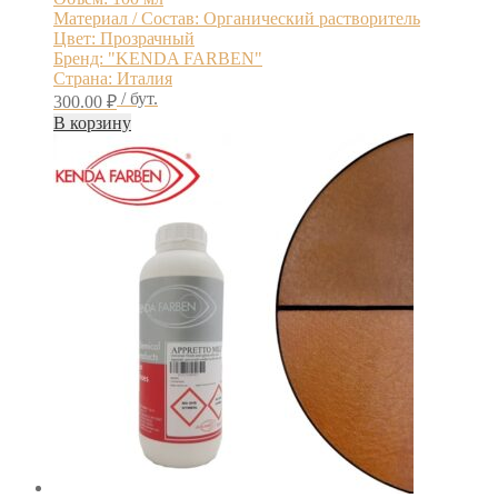
Материал / Состав: Органический растворитель
Цвет: Прозрачный
Бренд: "KENDA FARBEN"
Страна: Италия
/ бут.
300.00
₽
В корзину