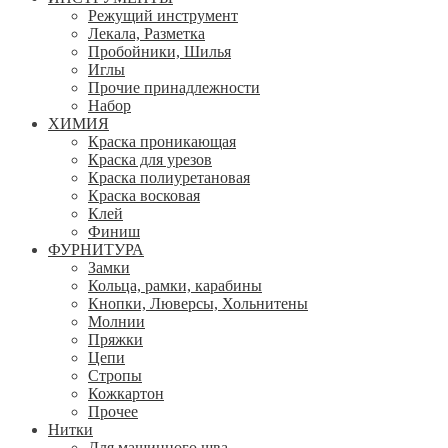
Режущий инструмент
Лекала, Разметка
Пробойники, Шилья
Иглы
Прочие принадлежности
Набор
ХИМИЯ
Краска проникающая
Краска для урезов
Краска полиуретановая
Краска восковая
Клей
Финиш
ФУРНИТУРА
Замки
Кольца, рамки, карабины
Кнопки, Люверсы, Хольнитены
Молнии
Пряжки
Цепи
Стропы
Кожкартон
Прочее
Нитки
Для машинного шва