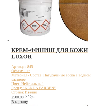
КРЕМ-ФИНИШ ДЛЯ КОЖИ
LUXOR
Артикул: 845
Объем: 1 кг
Материал / Состав: Натуральные воска в водном
растворе
Цвет: Нейтральный
Бренд: "KENDA FARBEN"
Страна: Италия
/ бут.
2500.00
₽
В корзину