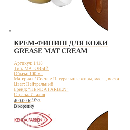
КРЕМ-ФИНИШ ДЛЯ КОЖИ
GREASE MAT CREAM
Артикул: 1418
Тип: МАТОВЫЙ
Объем: 100 мл
Материал / Состав: Натуральные жиры, масла, воска
Цвет: Нейтральный
Бренд: "KENDA FARBEN"
Страна: Италия
/ бут.
400.00
₽
В корзину