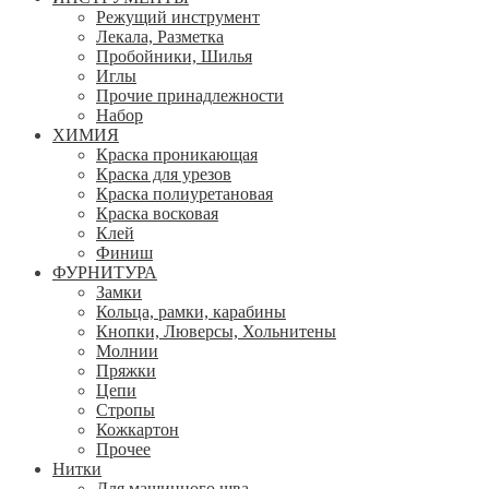
Режущий инструмент
Лекала, Разметка
Пробойники, Шилья
Иглы
Прочие принадлежности
Набор
ХИМИЯ
Краска проникающая
Краска для урезов
Краска полиуретановая
Краска восковая
Клей
Финиш
ФУРНИТУРА
Замки
Кольца, рамки, карабины
Кнопки, Люверсы, Хольнитены
Молнии
Пряжки
Цепи
Стропы
Кожкартон
Прочее
Нитки
Для машинного шва