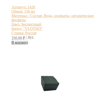
Артикул: 1428
Объем: 150 мл
Материал / Состав: Вода, силикаты, органические
фосфаты
Цвет: Бесцветный
Бренд: "VLOTHO"
Страна: Россия
/ бут.
350.00
₽
В корзину