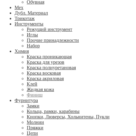
Обувная
Мех
Дубл. Материал
Трикотаж
Инструменты
Режущий инструмент
Иглы
Прочие принадлежности
Набор
Химия
Краска проникающая
Краска для урезов
Краска полиуретановая
Краска восковая
Краска акриловая
Клей
Жидкая кожа
Финиш
Фурнитура
Замки
Кольца, рамки, карабины
Кнопки, Люверсы, Хольнитены, Пукли
Молнии
Пряжки
Цепи