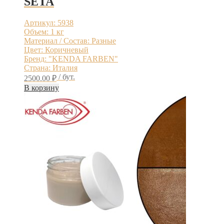
SETA
Артикул: 5938
Объем: 1 кг
Материал / Состав: Разные
Цвет: Коричневый
Бренд: "KENDA FARBEN"
Страна: Италия
/ бут.
2500.00
₽
В корзину