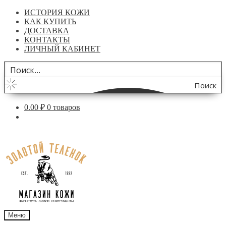
ИСТОРИЯ КОЖИ
КАК КУПИТЬ
ДОСТАВКА
КОНТАКТЫ
ЛИЧНЫЙ КАБИНЕТ
Поиск
по
0.00
₽
0 товаров
сайту
Перейти
Перейти
к
к
навигации
содержимому
Меню