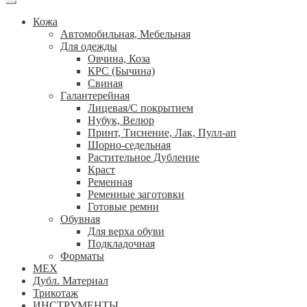
Кожа
Автомобильная, Мебельная
Для одежды
Овчина, Коза
КРС (Бычина)
Свиная
Галантерейная
Лицевая/С покрытием
Нубук, Велюр
Принт, Тиснение, Лак, Пулл-ап
Шорно-седельная
Растительное Дубление
Краст
Ременная
Ременные заготовки
Готовые ремни
Обувная
Для верха обуви
Подкладочная
Форматы
МЕХ
Дубл. Материал
Трикотаж
ИНСТРУМЕНТЫ