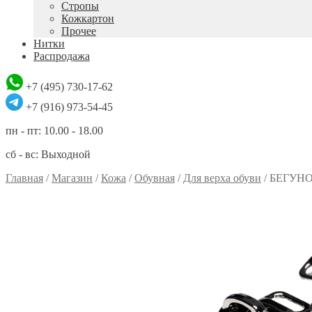
Стропы
Кожкартон
Прочее
Нитки
Распродажа
+7 (495) 730-17-62
+7 (916) 973-54-45
пн - пт: 10.00 - 18.00
сб - вс: Выходной
Главная
/
Магазин
/
Кожа
/
Обувная
/
Для верха обуви
/
БЕГУНО