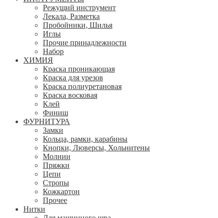
Режущий инструмент
Лекала, Разметка
Пробойники, Шилья
Иглы
Прочие принадлежности
Набор
ХИМИЯ
Краска проникающая
Краска для урезов
Краска полиуретановая
Краска восковая
Клей
Финиш
ФУРНИТУРА
Замки
Кольца, рамки, карабины
Кнопки, Люверсы, Хольнитены
Молнии
Пряжки
Цепи
Стропы
Кожкартон
Прочее
Нитки
Для машинного шва