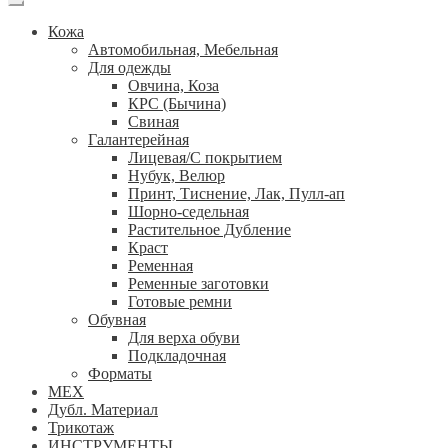
Кожа
Автомобильная, Мебельная
Для одежды
Овчина, Коза
КРС (Бычина)
Свиная
Галантерейная
Лицевая/С покрытием
Нубук, Велюр
Принт, Тиснение, Лак, Пулл-ап
Шорно-седельная
Растительное Дубление
Краст
Ременная
Ременные заготовки
Готовые ремни
Обувная
Для верха обуви
Подкладочная
Форматы
МЕХ
Дубл. Материал
Трикотаж
ИНСТРУМЕНТЫ