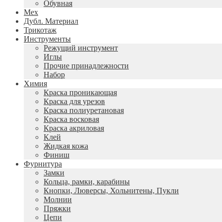
Обувная
Мех
Дубл. Материал
Трикотаж
Инструменты
Режущий инструмент
Иглы
Прочие принадлежности
Набор
Химия
Краска проникающая
Краска для урезов
Краска полиуретановая
Краска восковая
Краска акриловая
Клей
Жидкая кожа
Финиш
Фурнитура
Замки
Кольца, рамки, карабины
Кнопки, Люверсы, Хольнитены, Пукли
Молнии
Пряжки
Цепи