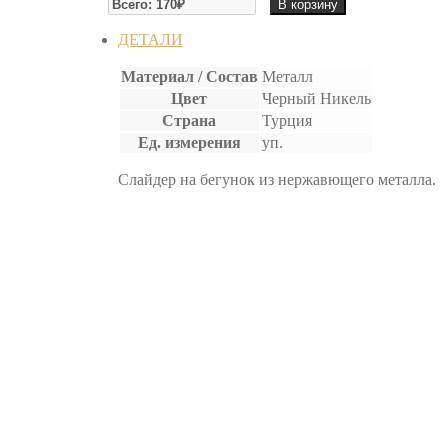
В корзину
НАКОНЕЧНИК
НА
ДЕТАЛИ
МОЛНИЮ
(10
Материал / Состав
Металл
шт)
Цвет
Черный Никель
Страна
Турция
Ед. измерения
уп.
Слайдер на бегунок из нержавющего металла.