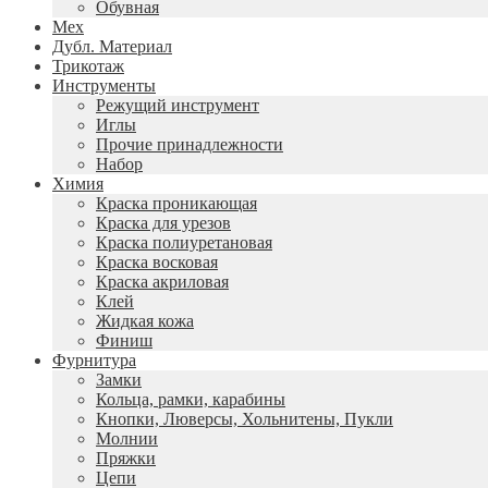
Обувная
Мех
Дубл. Материал
Трикотаж
Инструменты
Режущий инструмент
Иглы
Прочие принадлежности
Набор
Химия
Краска проникающая
Краска для урезов
Краска полиуретановая
Краска восковая
Краска акриловая
Клей
Жидкая кожа
Финиш
Фурнитура
Замки
Кольца, рамки, карабины
Кнопки, Люверсы, Хольнитены, Пукли
Молнии
Пряжки
Цепи