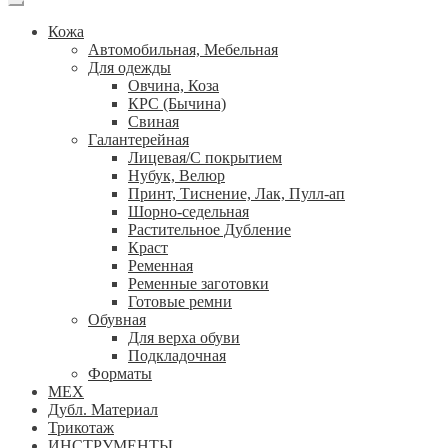
Кожа
Автомобильная, Мебельная
Для одежды
Овчина, Коза
КРС (Бычина)
Свиная
Галантерейная
Лицевая/С покрытием
Нубук, Велюр
Принт, Тиснение, Лак, Пулл-ап
Шорно-седельная
Растительное Дубление
Краст
Ременная
Ременные заготовки
Готовые ремни
Обувная
Для верха обуви
Подкладочная
Форматы
МЕХ
Дубл. Материал
Трикотаж
ИНСТРУМЕНТЫ