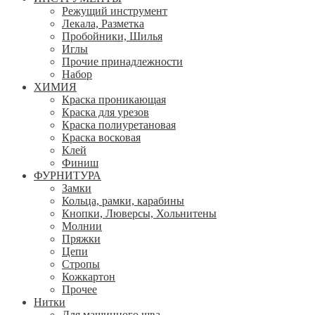
Режущий инструмент
Лекала, Разметка
Пробойники, Шилья
Иглы
Прочие принадлежности
Набор
ХИМИЯ
Краска проникающая
Краска для урезов
Краска полиуретановая
Краска восковая
Клей
Финиш
ФУРНИТУРА
Замки
Кольца, рамки, карабины
Кнопки, Люверсы, Хольнитены
Молнии
Пряжки
Цепи
Стропы
Кожкартон
Прочее
Нитки
Для машинного шва