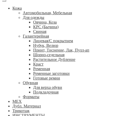
Кожа
Автомобильная, Мебельная
Для одежды
Овчина, Коза
КРС (Бычина)
Свиная
Галантерейная
Лицевая/С покрытием
Нубук, Велюр
Принт, Тиснение, Лак, Пулл-ап
Шорно-седельная
Растительное Дубление
Краст
Ременная
Ременные заготовки
Готовые ремни
Обувная
Для верха обуви
Подкладочная
Форматы
МЕХ
Дубл. Материал
Трикотаж
ИНСТРУМЕНТЫ