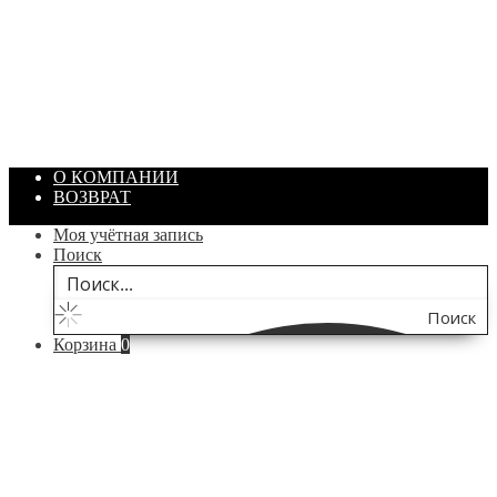
ПАСТА ГОИ
Артикул: 1869
Объем: 40 гр
Цвет: Зеленый
/ шт.
200.00
₽
В корзину
О КОМПАНИИ
ВОЗВРАТ
Моя учётная запись
Поиск
Поиск
Корзина
0
по
сайту