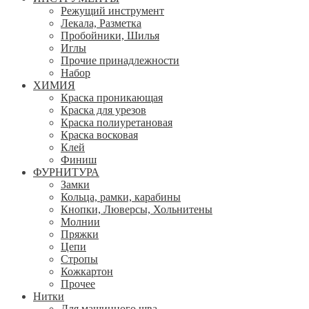
Режущий инструмент
Лекала, Разметка
Пробойники, Шилья
Иглы
Прочие принадлежности
Набор
ХИМИЯ
Краска проникающая
Краска для урезов
Краска полиуретановая
Краска восковая
Клей
Финиш
ФУРНИТУРА
Замки
Кольца, рамки, карабины
Кнопки, Люверсы, Хольнитены
Молнии
Пряжки
Цепи
Стропы
Кожкартон
Прочее
Нитки
Для машинного шва