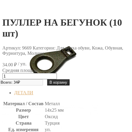
ПУЛЛЕР НА БЕГУНОК (10
шт)
Артикул:
9669
Категории: Для верха обуви, Кожа, Обувная,
Фурнитура, Молнии
/ уп.
34.00
₽
Средняя площадь:
Количество
товара
В корзину
ПУЛЛЕР
НА
ДЕТАЛИ
БЕГУНОК
(10
Материал / Состав
Металл
шт)
Размер
14х25 мм
Цвет
Оксид
Страна
Турция
Ед. измерения
уп.