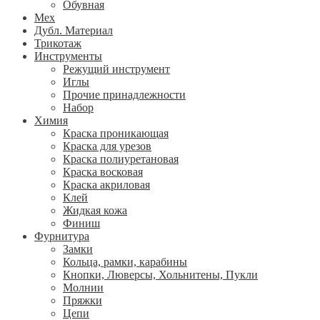
Обувная
Мех
Дубл. Материал
Трикотаж
Инструменты
Режущий инструмент
Иглы
Прочие принадлежности
Набор
Химия
Краска проникающая
Краска для урезов
Краска полиуретановая
Краска восковая
Краска акриловая
Клей
Жидкая кожа
Финиш
Фурнитура
Замки
Кольца, рамки, карабины
Кнопки, Люверсы, Хольнитены, Пукли
Молнии
Пряжки
Цепи