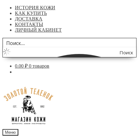
ИСТОРИЯ КОЖИ
КАК КУПИТЬ
ДОСТАВКА
КОНТАКТЫ
ЛИЧНЫЙ КАБИНЕТ
Поиск
по
0.00
₽
0 товаров
сайту
Перейти
Перейти
к
к
навигации
содержимому
Меню