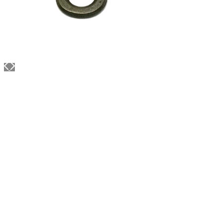
ВОСК COLUMBUS
Для обработки уреза
Артикул: 1448
Объем: 25 гр
Материал / Состав: Тугоплавкий воск, карнаубс
Цвет: Коричневый
Страна: Япония
/ шт.
500.00
₽
В корзину