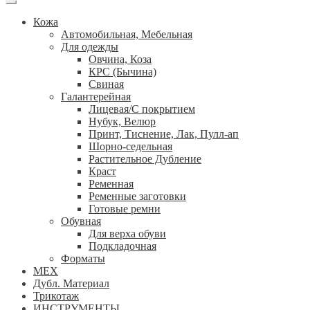
Кожа
Автомобильная, Мебельная
Для одежды
Овчина, Коза
КРС (Бычина)
Свиная
Галантерейная
Лицевая/С покрытием
Нубук, Велюр
Принт, Тиснение, Лак, Пулл-ап
Шорно-седельная
Растительное Дубление
Краст
Ременная
Ременные заготовки
Готовые ремни
Обувная
Для верха обуви
Подкладочная
Форматы
МЕХ
Дубл. Материал
Трикотаж
ИНСТРУМЕНТЫ