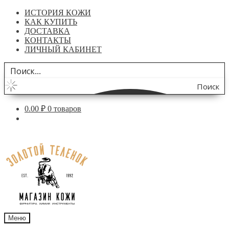
ИСТОРИЯ КОЖИ
КАК КУПИТЬ
ДОСТАВКА
КОНТАКТЫ
ЛИЧНЫЙ КАБИНЕТ
Поиск
по
0.00
₽
0 товаров
сайту
Перейти
Перейти
к
к
навигации
содержимому
Меню