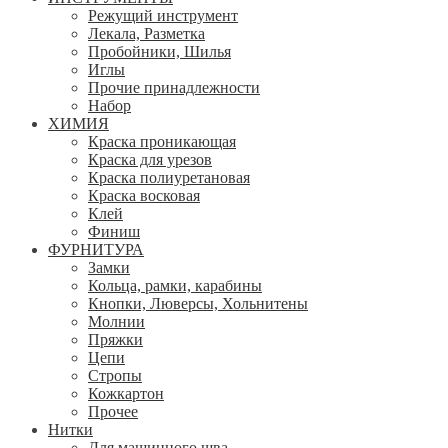
Режущий инструмент
Лекала, Разметка
Пробойники, Шилья
Иглы
Прочие принадлежности
Набор
ХИМИЯ
Краска проникающая
Краска для урезов
Краска полиуретановая
Краска восковая
Клей
Финиш
ФУРНИТУРА
Замки
Кольца, рамки, карабины
Кнопки, Люверсы, Хольнитены
Молнии
Пряжки
Цепи
Стропы
Кожкартон
Прочее
Нитки
Для машинного шва