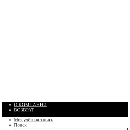
ПАСТА ГОИ
Артикул: 1869
Объем: 40 гр
Цвет: Зеленый
/ шт.
200.00
₽
В корзину
О КОМПАНИИ
ВОЗВРАТ
Моя учётная запись
Поиск