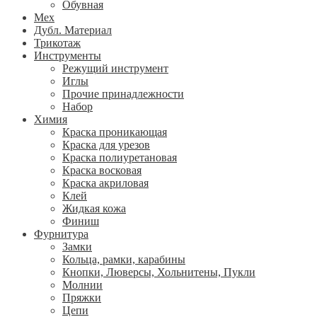
Обувная
Мех
Дубл. Материал
Трикотаж
Инструменты
Режущий инструмент
Иглы
Прочие принадлежности
Набор
Химия
Краска проникающая
Краска для урезов
Краска полиуретановая
Краска восковая
Краска акриловая
Клей
Жидкая кожа
Финиш
Фурнитура
Замки
Кольца, рамки, карабины
Кнопки, Люверсы, Хольнитены, Пукли
Молнии
Пряжки
Цепи