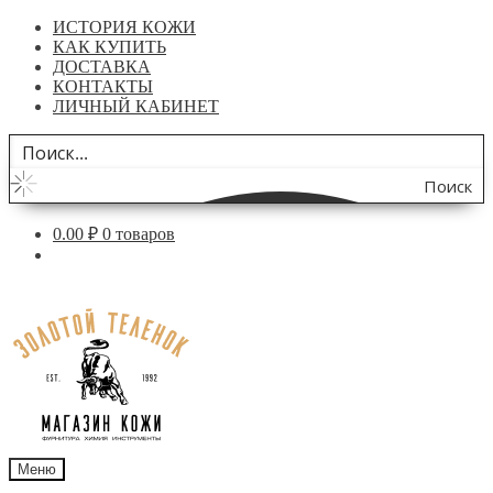
ИСТОРИЯ КОЖИ
КАК КУПИТЬ
ДОСТАВКА
КОНТАКТЫ
ЛИЧНЫЙ КАБИНЕТ
Поиск
по
0.00
₽
0 товаров
сайту
Перейти
Перейти
к
к
навигации
содержимому
Меню