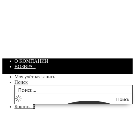
ПАСТА ГОИ
Артикул: 1869
Объем: 40 гр
Цвет: Зеленый
/ шт.
200.00
₽
В корзину
О КОМПАНИИ
ВОЗВРАТ
Моя учётная запись
Поиск
Поиск
Корзина
0
по
сайту