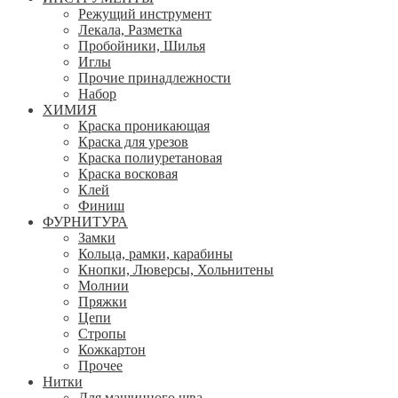
Режущий инструмент
Лекала, Разметка
Пробойники, Шилья
Иглы
Прочие принадлежности
Набор
ХИМИЯ
Краска проникающая
Краска для урезов
Краска полиуретановая
Краска восковая
Клей
Финиш
ФУРНИТУРА
Замки
Кольца, рамки, карабины
Кнопки, Люверсы, Хольнитены
Молнии
Пряжки
Цепи
Стропы
Кожкартон
Прочее
Нитки
Для машинного шва