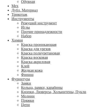
Обувная
Мех
Дубл. Материал
Трикотаж
Инструменты
Режущий инструмент
Иглы
Прочие принадлежности
Набор
Химия
Краска проникающая
Краска для урезов
Краска полиуретановая
Краска восковая
Краска акриловая
Клей
Жидкая кожа
Финиш
Фурнитура
Замки
Кольца, рамки, карабины
Кнопки, Люверсы, Хольнитены, Пукли
Молнии
Пряжки
Цепи