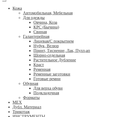
Кожа
Автомобильная, Мебельная
Для одежды
Овчина, Коза
КРС (Бычина)
Свиная
Галантерейная
Лицевая/С покрытием
Нубук, Велюр
Принт, Тиснение, Лак, Пулл-ап
Шорно-седельная
Растительное Дубление
Краст
Ременная
Ременные заготовки
Готовые ремни
Обувная
Для верха обуви
Подкладочная
Форматы
МЕХ
Дубл. Материал
Трикотаж
ИНСТРУМЕНТЫ