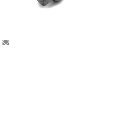
ВОСК COLUMBUS
Для обработки уреза
Артикул: 1448
Объем: 25 гр
Материал / Состав: Тугоплавкий воск, карнаубс
Цвет: Коричневый
Страна: Япония
/ шт.
500.00
₽
В корзину