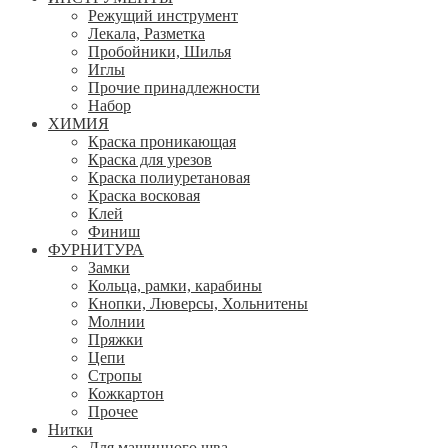
Режущий инструмент
Лекала, Разметка
Пробойники, Шилья
Иглы
Прочие принадлежности
Набор
ХИМИЯ
Краска проникающая
Краска для урезов
Краска полиуретановая
Краска восковая
Клей
Финиш
ФУРНИТУРА
Замки
Кольца, рамки, карабины
Кнопки, Люверсы, Хольнитены
Молнии
Пряжки
Цепи
Стропы
Кожкартон
Прочее
Нитки
Для машинного шва