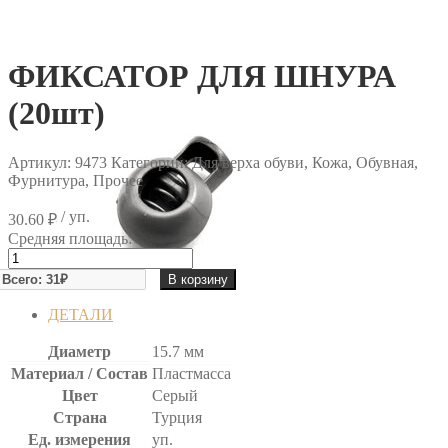
ФИКСАТОР ДЛЯ ШНУРА
(20шт)
Артикул:
9473
Категории: Для верха обуви, Кожа, Обувная,
Фурнитура, Прочее
/ уп.
30.60
₽
Средняя площадь:
Количество
товара
В корзину
ФИКСАТОР
ДЛЯ
ДЕТАЛИ
ШНУРА
(20шт)
Диаметр
15.7 мм
Материал / Состав
Пластмасса
Цвет
Серый
Страна
Турция
Ед. измерения
уп.