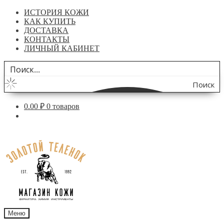
ИСТОРИЯ КОЖИ
КАК КУПИТЬ
ДОСТАВКА
КОНТАКТЫ
ЛИЧНЫЙ КАБИНЕТ
Поиск
по
0.00
₽
0 товаров
сайту
Перейти
Перейти
к
к
навигации
содержимому
Меню