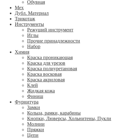
Обувная
Мех
Дубл. Материал
Трикотаж
Инструменты
Режущий инструмент
Иглы
Прочие принадлежности
Набор
Химия
Краска проникающая
Краска для урезов
Краска полиуретановая
Краска восковая
Краска акриловая
Клей
Жидкая кожа
Финиш
Фурнитура
Замки
Кольца, рамки, карабины
Кнопки, Люверсы, Хольнитены, Пукли
Молнии
Пряжки
Цепи