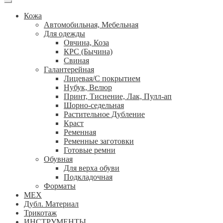
Кожа
Автомобильная, Мебельная
Для одежды
Овчина, Коза
КРС (Бычина)
Свиная
Галантерейная
Лицевая/С покрытием
Нубук, Велюр
Принт, Тиснение, Лак, Пулл-ап
Шорно-седельная
Растительное Дубление
Краст
Ременная
Ременные заготовки
Готовые ремни
Обувная
Для верха обуви
Подкладочная
Форматы
МЕХ
Дубл. Материал
Трикотаж
ИНСТРУМЕНТЫ