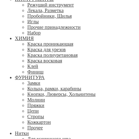
Режущий инструмент
Лекала, Разметка
Пробойники, Шилья
Иглы
Прочие принадлежности
Набор
ХИМИЯ
Краска проникающая
Краска для урезов
Краска полиуретановая
Краска восковая
Клей
Финиш
ФУРНИТУРА
Замки
Кольца, рамки, карабины
Кнопки, Люверсы, Хольнитены
Молнии
Пряжки
Цепи
Стропы
Кожкартон
Прочее
Нитки
Для машинного шва