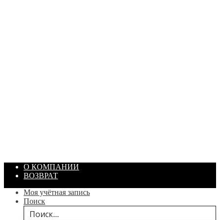
ПАСТА ГОИ
Артикул: 1869
Объем: 40 гр
Цвет: Зеленый
/ шт.
200.00
₽
В корзину
О КОМПАНИИ
ВОЗВРАТ
Моя учётная запись
Поиск