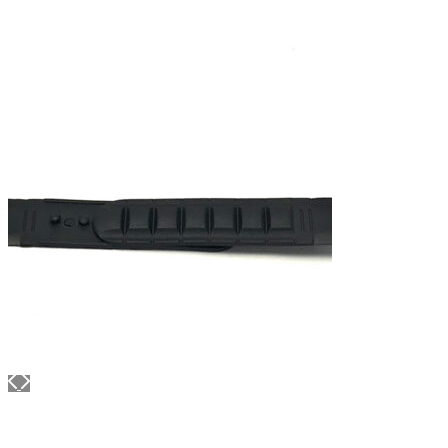
АППРЕТУРА ДЛЯ КОЖИ
APPRETTO SUPER
Артикул: 740
Тип: ГЛЯНЦЕВАЯ
Объем: 1 литр
Материал / Состав: Вода, воски, самополирующиеся
смолы
Цвет: Нейтральный