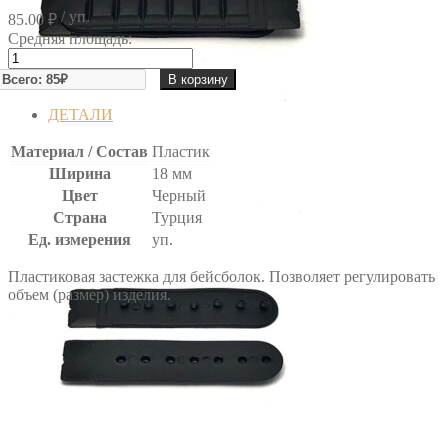
/ уп.
85.00
₽
Средняя площадь:
Количество
товара
В корзину
ЗАСТЕЖКА
ДЛЯ
ДЕТАЛИ
БЕЙСБОЛОК
(10
Материал / Состав
Пластик
шт)
Ширина
18 мм
Цвет
Черный
Страна
Турция
Ед. измерения
уп.
Пластиковая застежка для бейсболок. Позволяет регулировать
объем (размер) изделия.