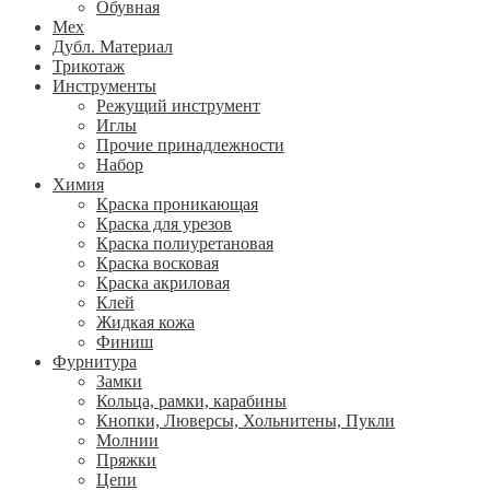
Обувная
Мех
Дубл. Материал
Трикотаж
Инструменты
Режущий инструмент
Иглы
Прочие принадлежности
Набор
Химия
Краска проникающая
Краска для урезов
Краска полиуретановая
Краска восковая
Краска акриловая
Клей
Жидкая кожа
Финиш
Фурнитура
Замки
Кольца, рамки, карабины
Кнопки, Люверсы, Хольнитены, Пукли
Молнии
Пряжки
Цепи