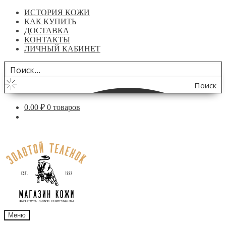
ИСТОРИЯ КОЖИ
КАК КУПИТЬ
ДОСТАВКА
КОНТАКТЫ
ЛИЧНЫЙ КАБИНЕТ
Поиск
по
0.00
₽
0 товаров
сайту
Перейти
Перейти
к
к
навигации
содержимому
Меню