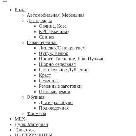
Кожа
Автомобильная, Мебельная
Для одежды
Овчина, Коза
КРС (Бычина)
Свиная
Галантерейная
Лицевая/С покрытием
Нубук, Велюр
Принт, Тиснение, Лак, Пулл-ап
Шорно-седельная
Растительное Дубление
Краст
Ременная
Ременные заготовки
Готовые ремни
Обувная
Для верха обуви
Подкладочная
Форматы
МЕХ
Дубл. Материал
Трикотаж
ИНСТРУМЕНТЫ