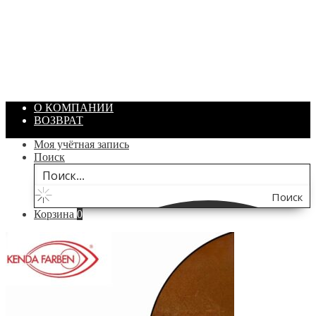
Артикул: 1869
Объем: 40 гр
Цвет: Зеленый
/ шт.
200.00
₽
В корзину
О КОМПАНИИ
ВОЗВРАТ
Моя учётная запись
Поиск
Поиск
Корзина
0
по
сайту