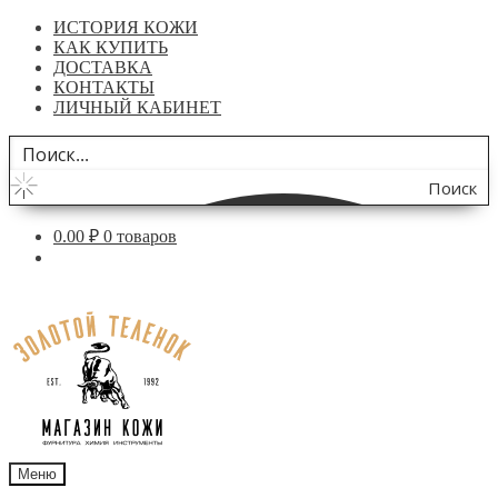
ИСТОРИЯ КОЖИ
КАК КУПИТЬ
ДОСТАВКА
КОНТАКТЫ
ЛИЧНЫЙ КАБИНЕТ
Поиск
по
0.00
₽
0 товаров
сайту
Перейти
Перейти
к
к
навигации
содержимому
Меню