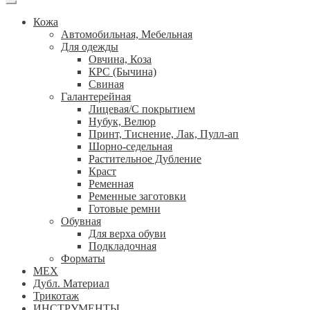
Кожа
Автомобильная, Мебельная
Для одежды
Овчина, Коза
КРС (Бычина)
Свиная
Галантерейная
Лицевая/С покрытием
Нубук, Велюр
Принт, Тиснение, Лак, Пулл-ап
Шорно-седельная
Растительное Дубление
Краст
Ременная
Ременные заготовки
Готовые ремни
Обувная
Для верха обуви
Подкладочная
Форматы
МЕХ
Дубл. Материал
Трикотаж
ИНСТРУМЕНТЫ