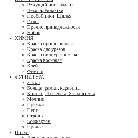
Режущий инструмент
Лекала, Разметка
Пробойники, Шилья
Иглы
Прочие принадлежности
Набор
ХИМИЯ
Краска проникающая
Краска для урезов
Краска полиуретановая
Краска восковая
Клей
Финиш
ФУРНИТУРА
Замки
Кольца, рамки, карабины
Кнопки, Люверсы, Хольнитены
Молнии
Пряжки
Цепи
Стропы
Кожкартон
Прочее
Нитки
Для машинного шва