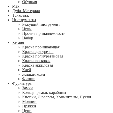
Обувная
Мех
Дубл. Материал
Трикотаж
Инструменты
Режущий инструмент
Иглы
Прочие принадлежности
Набор
Химия
Краска проникающая
Краска для урезов
Краска полиуретановая
Краска восковая
Краска акриловая
Клей
Жидкая кожа
Финиш
Фурнитура
Замки
Кольца, рамки, карабины
Кнопки, Люверсы, Хольнитены, Пукли
Молнии
Пряжки
Цепи