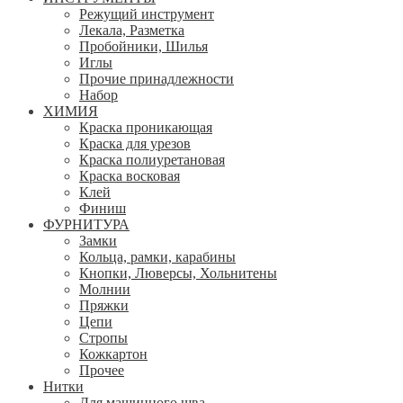
Режущий инструмент
Лекала, Разметка
Пробойники, Шилья
Иглы
Прочие принадлежности
Набор
ХИМИЯ
Краска проникающая
Краска для урезов
Краска полиуретановая
Краска восковая
Клей
Финиш
ФУРНИТУРА
Замки
Кольца, рамки, карабины
Кнопки, Люверсы, Хольнитены
Молнии
Пряжки
Цепи
Стропы
Кожкартон
Прочее
Нитки
Для машинного шва