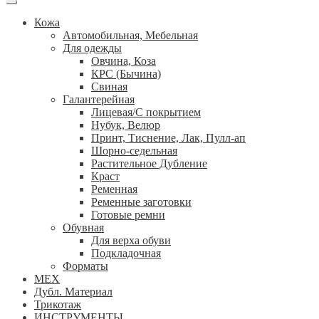
Кожа
Автомобильная, Мебельная
Для одежды
Овчина, Коза
КРС (Бычина)
Свиная
Галантерейная
Лицевая/С покрытием
Нубук, Велюр
Принт, Тиснение, Лак, Пулл-ап
Шорно-седельная
Растительное Дубление
Краст
Ременная
Ременные заготовки
Готовые ремни
Обувная
Для верха обуви
Подкладочная
Форматы
МЕХ
Дубл. Материал
Трикотаж
ИНСТРУМЕНТЫ