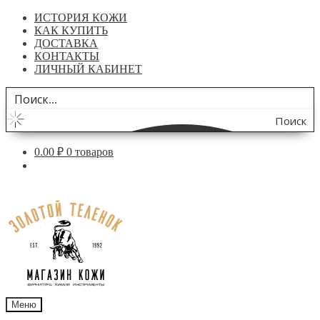
ИСТОРИЯ КОЖИ
КАК КУПИТЬ
ДОСТАВКА
КОНТАКТЫ
ЛИЧНЫЙ КАБИНЕТ
Поиск
по
0.00
₽
0 товаров
сайту
Перейти
Перейти
к
к
навигации
содержимому
Меню