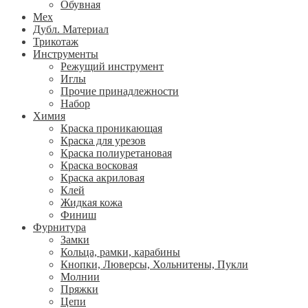
Обувная
Мех
Дубл. Материал
Трикотаж
Инструменты
Режущий инструмент
Иглы
Прочие принадлежности
Набор
Химия
Краска проникающая
Краска для урезов
Краска полиуретановая
Краска восковая
Краска акриловая
Клей
Жидкая кожа
Финиш
Фурнитура
Замки
Кольца, рамки, карабины
Кнопки, Люверсы, Хольнитены, Пукли
Молнии
Пряжки
Цепи