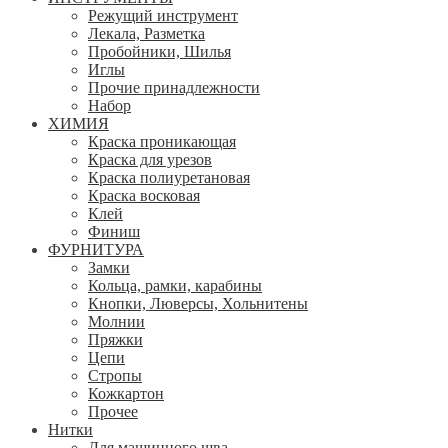
Режущий инструмент
Лекала, Разметка
Пробойники, Шилья
Иглы
Прочие принадлежности
Набор
ХИМИЯ
Краска проникающая
Краска для урезов
Краска полиуретановая
Краска восковая
Клей
Финиш
ФУРНИТУРА
Замки
Кольца, рамки, карабины
Кнопки, Люверсы, Хольнитены
Молнии
Пряжки
Цепи
Стропы
Кожкартон
Прочее
Нитки
Для машинного шва