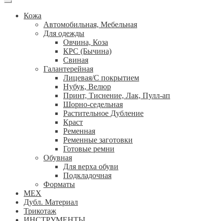
Кожа
Автомобильная, Мебельная
Для одежды
Овчина, Коза
КРС (Бычина)
Свиная
Галантерейная
Лицевая/С покрытием
Нубук, Велюр
Принт, Тиснение, Лак, Пулл-ап
Шорно-седельная
Растительное Дубление
Краст
Ременная
Ременные заготовки
Готовые ремни
Обувная
Для верха обуви
Подкладочная
Форматы
МЕХ
Дубл. Материал
Трикотаж
ИНСТРУМЕНТЫ