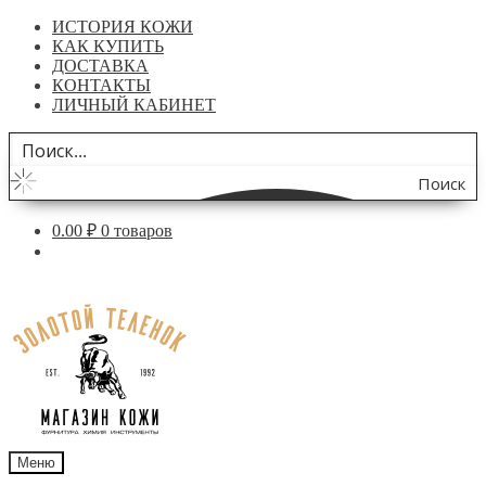
ИСТОРИЯ КОЖИ
КАК КУПИТЬ
ДОСТАВКА
КОНТАКТЫ
ЛИЧНЫЙ КАБИНЕТ
Поиск
по
0.00
₽
0 товаров
сайту
Перейти
Перейти
к
к
навигации
содержимому
Меню