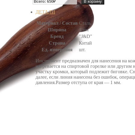
В корзину
РАЗМЕТЧИК
КРИЗЕР
ДЕТАЛИ
Материал / Состав
Сталь
Ширина
1 мм
Бренд
"J&D"
Страна
Китай
Ед. измерения
шт.
Инструмент предназначен для нанесения на кож
нагревается на спиртовой горелке или другим
участку кромки, который подлежит биговке. Сн
далее, если линия нанесена без ошибок, опера
давления.Размер отступа от края — 1 мм.