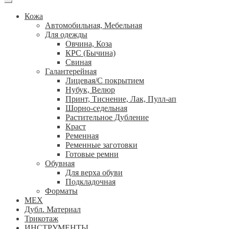
Кожа
Автомобильная, Мебельная
Для одежды
Овчина, Коза
КРС (Бычина)
Свиная
Галантерейная
Лицевая/С покрытием
Нубук, Велюр
Принт, Тиснение, Лак, Пулл-ап
Шорно-седельная
Растительное Дубление
Краст
Ременная
Ременные заготовки
Готовые ремни
Обувная
Для верха обуви
Подкладочная
Форматы
МЕХ
Дубл. Материал
Трикотаж
ИНСТРУМЕНТЫ