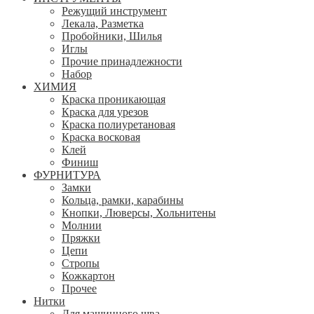
Режущий инструмент
Лекала, Разметка
Пробойники, Шилья
Иглы
Прочие принадлежности
Набор
ХИМИЯ
Краска проникающая
Краска для урезов
Краска полиуретановая
Краска восковая
Клей
Финиш
ФУРНИТУРА
Замки
Кольца, рамки, карабины
Кнопки, Люверсы, Хольнитены
Молнии
Пряжки
Цепи
Стропы
Кожкартон
Прочее
Нитки
Для машинного шва