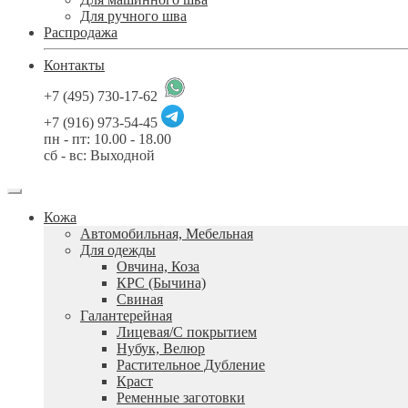
Для ручного шва
Распродажа
Контакты
+7 (495) 730-17-62
+7 (916) 973-54-45
пн - пт: 10.00 - 18.00
сб - вс: Выходной
Кожа
Автомобильная, Мебельная
Для одежды
Овчина, Коза
КРС (Бычина)
Свиная
Галантерейная
Лицевая/С покрытием
Нубук, Велюр
Растительное Дубление
Краст
Ременные заготовки