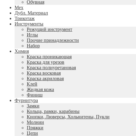
Обувная
Мех
Дубл. Материал
Трикотаж
Инструменты
Режущий инструмент
Иглы
Прочие принадлежности
Набор
Химия
Краска проникающая
Краска для урезов
Краска полиуретановая
Краска восковая
Краска акриловая
Клей
Жидкая кожа
Финиш
Фурнитура
Замки
Кольца, рамки, карабины
Кнопки, Люверсы, Хольнитены, Пукли
Молнии
Пряжки
Цепи