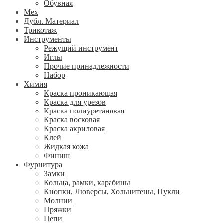
Обувная
Мех
Дубл. Материал
Трикотаж
Инструменты
Режущий инструмент
Иглы
Прочие принадлежности
Набор
Химия
Краска проникающая
Краска для урезов
Краска полиуретановая
Краска восковая
Краска акриловая
Клей
Жидкая кожа
Финиш
Фурнитура
Замки
Кольца, рамки, карабины
Кнопки, Люверсы, Хольнитены, Пукли
Молнии
Пряжки
Цепи