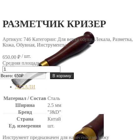
РАЗМЕТЧИК КРИЗЕР
Артикул:
746
Категории: Для верха обуви, Лекала, Разметка,
Кожа, Обувная, Инструменты
/ шт.
650.00
₽
Средняя площадь:
Количество
товара
В корзину
РАЗМЕТЧИК
КРИЗЕР
ДЕТАЛИ
Материал / Состав
Сталь
Ширина
2.5 мм
Бренд
"J&D"
Страна
Китай
Ед. измерения
шт.
Инструмент предназначен для нанесения на кожу