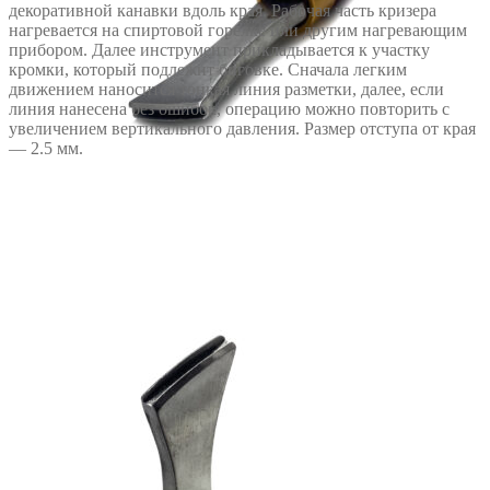
декоративной канавки вдоль края. Рабочая часть кризера
нагревается на спиртовой горелке или другим нагревающим
прибором. Далее инструмент прикладывается к участку
кромки, который подлежит биговке. Сначала легким
движением наносится тонкая линия разметки, далее, если
линия нанесена без ошибок, операцию можно повторить с
увеличением вертикального давления. Размер отступа от края
— 2.5 мм.