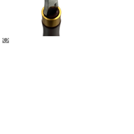
АППРЕТУРА ДЛЯ КОЖИ
APPRETTO MILD
Артикул: 5073
Тип: ГЛЯНЦЕВАЯ
Объем: 1 литр
Материал / Состав: Вода, воски, самополирующиеся
смолы
Цвет: Коричневый
Бренд: "KENDA FARBEN"
Страна: Италия
/ бут.
2100.00
₽
В корзину