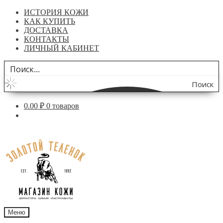
ИСТОРИЯ КОЖИ
КАК КУПИТЬ
ДОСТАВКА
КОНТАКТЫ
ЛИЧНЫЙ КАБИНЕТ
Поиск
по
0.00
₽
0 товаров
сайту
Перейти
Перейти
к
к
навигации
содержимому
Меню