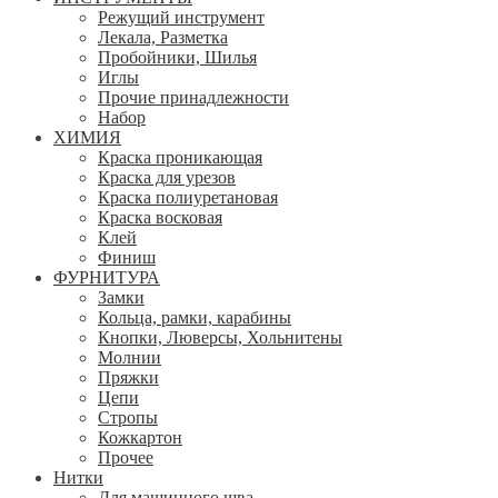
Режущий инструмент
Лекала, Разметка
Пробойники, Шилья
Иглы
Прочие принадлежности
Набор
ХИМИЯ
Краска проникающая
Краска для урезов
Краска полиуретановая
Краска восковая
Клей
Финиш
ФУРНИТУРА
Замки
Кольца, рамки, карабины
Кнопки, Люверсы, Хольнитены
Молнии
Пряжки
Цепи
Стропы
Кожкартон
Прочее
Нитки
Для машинного шва