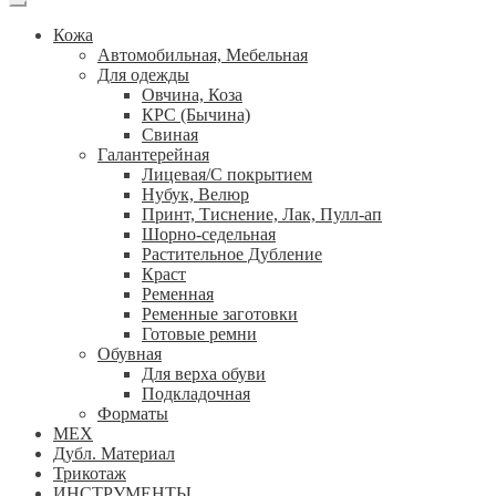
Кожа
Автомобильная, Мебельная
Для одежды
Овчина, Коза
КРС (Бычина)
Свиная
Галантерейная
Лицевая/С покрытием
Нубук, Велюр
Принт, Тиснение, Лак, Пулл-ап
Шорно-седельная
Растительное Дубление
Краст
Ременная
Ременные заготовки
Готовые ремни
Обувная
Для верха обуви
Подкладочная
Форматы
МЕХ
Дубл. Материал
Трикотаж
ИНСТРУМЕНТЫ