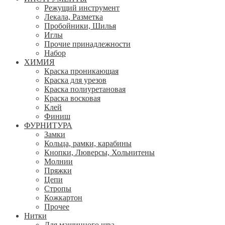
Режущий инструмент
Лекала, Разметка
Пробойники, Шилья
Иглы
Прочие принадлежности
Набор
ХИМИЯ
Краска проникающая
Краска для урезов
Краска полиуретановая
Краска восковая
Клей
Финиш
ФУРНИТУРА
Замки
Кольца, рамки, карабины
Кнопки, Люверсы, Хольнитены
Молнии
Пряжки
Цепи
Стропы
Кожкартон
Прочее
Нитки
Для машинного шва