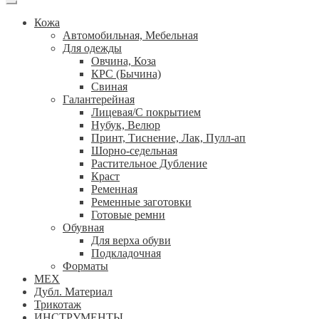
Кожа
Автомобильная, Мебельная
Для одежды
Овчина, Коза
КРС (Бычина)
Свиная
Галантерейная
Лицевая/С покрытием
Нубук, Велюр
Принт, Тиснение, Лак, Пулл-ап
Шорно-седельная
Растительное Дубление
Краст
Ременная
Ременные заготовки
Готовые ремни
Обувная
Для верха обуви
Подкладочная
Форматы
МЕХ
Дубл. Материал
Трикотаж
ИНСТРУМЕНТЫ