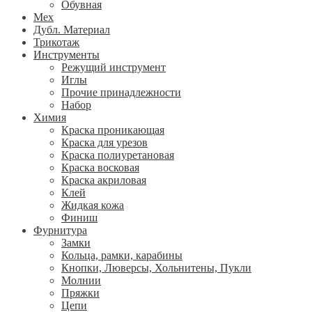
Обувная
Мех
Дубл. Материал
Трикотаж
Инструменты
Режущий инструмент
Иглы
Прочие принадлежности
Набор
Химия
Краска проникающая
Краска для урезов
Краска полиуретановая
Краска восковая
Краска акриловая
Клей
Жидкая кожа
Финиш
Фурнитура
Замки
Кольца, рамки, карабины
Кнопки, Люверсы, Хольнитены, Пукли
Молнии
Пряжки
Цепи