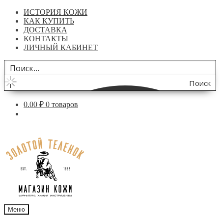
ИСТОРИЯ КОЖИ
КАК КУПИТЬ
ДОСТАВКА
КОНТАКТЫ
ЛИЧНЫЙ КАБИНЕТ
Поиск
по
0.00
₽
0 товаров
сайту
Перейти
Перейти
к
к
навигации
содержимому
Меню