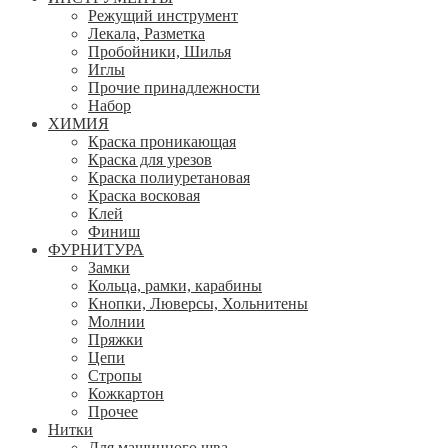
Режущий инструмент
Лекала, Разметка
Пробойники, Шилья
Иглы
Прочие принадлежности
Набор
ХИМИЯ
Краска проникающая
Краска для урезов
Краска полиуретановая
Краска восковая
Клей
Финиш
ФУРНИТУРА
Замки
Кольца, рамки, карабины
Кнопки, Люверсы, Хольнитены
Молнии
Пряжки
Цепи
Стропы
Кожкартон
Прочее
Нитки
Для машинного шва