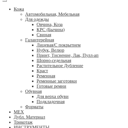
Кожа
Автомобильная, Мебельная
Для одежды
Овчина, Коза
КРС (Бычина)
Свиная
Галантерейная
Лицевая/С покрытием
Нубук, Велюр
Принт, Тиснение, Лак, Пулл-ап
Шорно-седельная
Растительное Дубление
Краст
Ременная
Ременные заготовки
Готовые ремни
Обувная
Для верха обуви
Подкладочная
Форматы
МЕХ
Дубл. Материал
Трикотаж
ИНСТРУМЕНТЫ