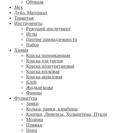
Обувная
Мех
Дубл. Материал
Трикотаж
Инструменты
Режущий инструмент
Иглы
Прочие принадлежности
Набор
Химия
Краска проникающая
Краска для урезов
Краска полиуретановая
Краска восковая
Краска акриловая
Клей
Жидкая кожа
Финиш
Фурнитура
Замки
Кольца, рамки, карабины
Кнопки, Люверсы, Хольнитены, Пукли
Молнии
Пряжки
Цепи