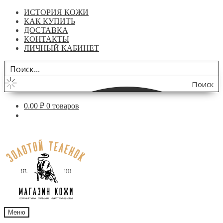
ИСТОРИЯ КОЖИ
КАК КУПИТЬ
ДОСТАВКА
КОНТАКТЫ
ЛИЧНЫЙ КАБИНЕТ
Поиск
по
0.00
₽
0 товаров
сайту
Перейти
Перейти
к
к
навигации
содержимому
Меню